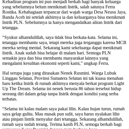
Kehadiran program ini pun menjadi berkah bagi banyak keluarga
yang sebelumnya belum menikmati listrik, salah satunya Ferra
Rostika. Kebahagiaan terpancar dari wajah warga Desa Neusu Jaya,
Banda Aceh ini setelah akhirnya ia dan keluarganya bisa menikmati
listrik PLN. Sebelumnya ia hanya mengandalkan aliran listrik dari
tetangga.
“Syukur alhamdulillah, saya tidak bisa berkata-kata. Selama ini,
tetangga membantu saya, tetapi mereka juga terganggu karena MCB
mereka sering mental. Sekarang kami sekeluarga dapat menikmati
listrik. Anak sudah bisa belajar di malam hari. Semoga PLN
semakin jaya dan bisa membantu masyarakat lainnya yang
mengalami kesulitan ekonomi seperti kami,” ungkap Ferra.
Hal serupa juga yang dirasakan Nenek Rusmini. Warga Lubuk
Linggau Selatan, Provinsi Sumatera Selatan ini tak kuasa menahan
haru ketika listrik di rumah akhirnya menyala berkat program Light
Up The Dream. Selama ini nenek berusia 86 tahun tersebut hidup
seorang diri dalam gelap tanpa listrik dengan kondisi yang serba
terbatas.
“Selama ini kalau malam saya pakai lilin. Kalau hujan turun, rumah
saya gelap gulita. Mau masak pun sulit, saya harus nyalakan lilin
atau pinjam listrik menyalur dari tetangga. Sekarang alhamdulillah,
rumah saya sudah terang. Terima kasih PLN, semoga berkah bagi