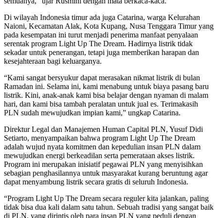
semuanya,” ujar Rusmini dengan mata berkaca-kaca.
Di wilayah Indonesia timur ada juga Catarina, warga Kelurahan
Naioni, Kecamatan Alak, Kota Kupang, Nusa Tenggara Timur yang
pada kesempatan ini turut menjadi penerima manfaat penyalaan
serentak program Light Up The Dream. Hadirnya listrik tidak
sekadar untuk penerangan, tetapi juga memberikan harapan dan
kesejahteraan bagi keluarganya.
“Kami sangat bersyukur dapat merasakan nikmat listrik di bulan
Ramadan ini. Selama ini, kami menabung untuk biaya pasang baru
listrik. Kini, anak-anak kami bisa belajar dengan nyaman di malam
hari, dan kami bisa tambah peralatan untuk jual es. Terimakasih
PLN sudah mewujudkan impian kami,” ungkap Catarina.
Direktur Legal dan Manajemen Human Capital PLN, Yusuf Didi
Setiarto, menyampaikan bahwa program Light Up The Dream
adalah wujud nyata komitmen dan kepedulian insan PLN dalam
mewujudkan energi berkeadilan serta pemerataan akses listrik.
Program ini merupakan inisiatif pegawai PLN yang menyisihkan
sebagian penghasilannya untuk masyarakat kurang beruntung agar
dapat menyambung listrik secara gratis di seluruh Indonesia.
“Program Light Up The Dream secara reguler kita jalankan, paling
tidak bisa dua kali dalam satu tahun. Sebuah tradisi yang sangat baik
di PLN, yang dirintis oleh para insan PLN yang peduli dengan