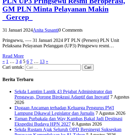
PLN UP3 Pringsewu Resmi Beroperasi,
GM PLN Minta Pelayanan Makin
_Gercep_
31 Januari 2024
Anita Susanti
0 Comments
Pringsewu, —- 31 Januari 2024 PT PLN (Persero) PLN Unit
Pelaksana Pelayanan Pelanggan (UP3) Pringsewu resmi…
Read More
«
1
…
3
4
5
6
7
…
13
»
Cari untuk:
Berita Terbaru
Sekda Lamtim Lantik 43 Pejabat Administrator dan
Pengawas, Dorong Birokrasi Adaptif dan Inovatif
7 Agustus
2026
Dugaan Ancaman terhadap Keluarga Pengurus PWI
Lampung Dikawal Legislator dan Jurnalis
7 Agustus 2026
Taman Purbakala dan Way Kambas Bakal Jadi Destinasi
Ekspedisi Budaya HPN 2027
6 Agustus 2026
Sekda Rustam Ajak Seluruh OPD Bersinergi Sukseskan
Perayaan Kemerdekaan ke-81 Tahun
5 Agustus 2026