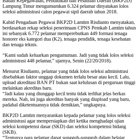
Badan Kepegawaian, Pendidikan dan Pelatihan Daerah (BKP2D)
Lampung Timur mengumumkan 6.324 pelamar dinyatakan lolos
seleksi administrasi calon pegawai sipil daerah tahun 2018.
Kabid Pengadaan Pegawai BKP2D Lamtim Risdianto menyatakan,
berdasarkan rekap seleksi penerimaan CPNS Pemkab Lamtim tahun
ini sebanyak 6.772 pelamar memperebutkan 449 formasi tenaga
honorer eks kategori dua (K2), tenaga pendidik, tenaga kesehatan
dan tenaga teknis.
“Kami sudah keluarkan pengumuman. Jadi yang tidak lolos seleksi
administrasi 448 pelamar,” ujarnya, Senin (22/20/2018).
Menurut Risdianto, pelamar yang tidak lolos seleksi administrasi
disebabkan faktor unggap dokumen terlalu besar atau kecil. Lalu,
upload akreditasi BAN PT bukan saat kelulusan di perguruan tinggi
melainkan akreditas baru.
“Jadi kalau yang diunggap kecil tentu tidak terlihat jelas berkas
mereka. Nah, ini juga akreditas banyak yang diupload yang baru,
padahal diketentuannya tidak demikian,” ungkapnya.
BKP2D Lamtim menyarankan kepada pelamar yang lolos seleksi
administrasi agar mempersiapkan diri ketika menghadapi ujian
seleksi kompetensi dasar (SKD) dan seleksi kompetensi bidang
(SKB).
“Tentunya para pelamar dapat sungguh-sungguh dalam belajar