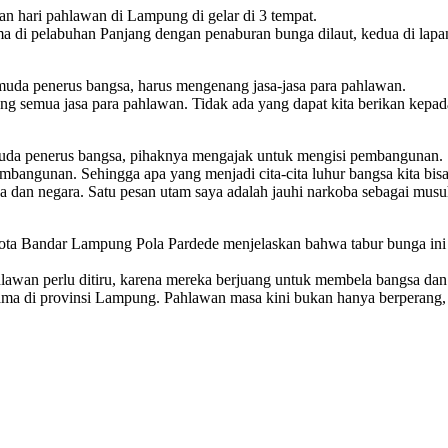
 hari pahlawan di Lampung di gelar di 3 tempat.
rtama di pelabuhan Panjang dengan penaburan bunga dilaut, kedua di l
uda penerus bangsa, harus mengenang jasa-jasa para pahlawan.
nang semua jasa para pahlawan. Tidak ada yang dapat kita berikan kep
muda penerus bangsa, pihaknya mengajak untuk mengisi pembangunan.
angunan. Sehingga apa yang menjadi cita-cita luhur bangsa kita bisa
a dan negara. Satu pesan utam saya adalah jauhi narkoba sebagai mus
ta Bandar Lampung Pola Pardede menjelaskan bahwa tabur bunga ini 
hlawan perlu ditiru, karena mereka berjuang untuk membela bangsa dan 
ma di provinsi Lampung. Pahlawan masa kini bukan hanya berperang, be