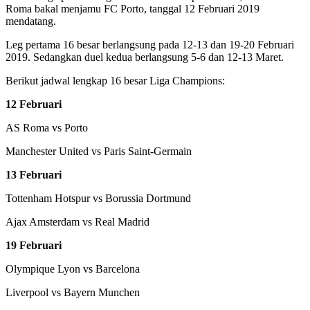
Roma bakal menjamu FC Porto, tanggal 12 Februari 2019
mendatang.
Leg pertama 16 besar berlangsung pada 12-13 dan 19-20 Februari
2019. Sedangkan duel kedua berlangsung 5-6 dan 12-13 Maret.
Berikut jadwal lengkap 16 besar Liga Champions:
12 Februari
AS Roma vs Porto
Manchester United vs Paris Saint-Germain
13 Februari
Tottenham Hotspur vs Borussia Dortmund
Ajax Amsterdam vs Real Madrid
19 Februari
Olympique Lyon vs Barcelona
Liverpool vs Bayern Munchen