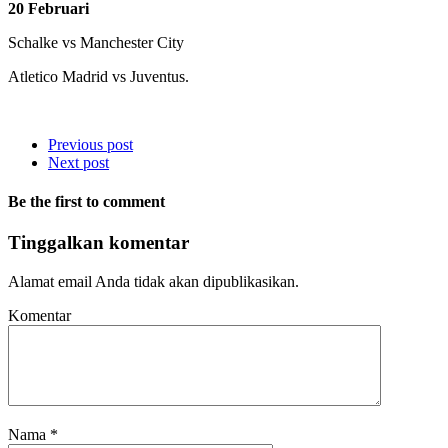
20 Februari
Schalke vs Manchester City
Atletico Madrid vs Juventus.
Previous post
Next post
Be the first to comment
Tinggalkan komentar
Alamat email Anda tidak akan dipublikasikan.
Komentar
Nama
*