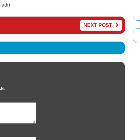
hadi)
NEXT POST
AN.