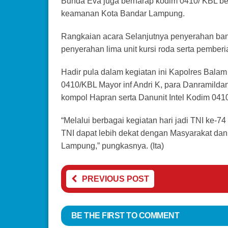
Bunda Eva juga berharap kodim 0410/ KBL be
keamanan Kota Bandar Lampung.
Rangkaian acara Selanjutnya penyerahan ba
penyerahan lima unit kursi roda serta pemberi
Hadir pula dalam kegiatan ini Kapolres Bala
0410/KBL Mayor inf Andri K, para Danramild
kompol Hapran serta Danunit Intel Kodim 04
“Melalui berbagai kegiatan hari jadi TNI ke-
TNI dapat lebih dekat dengan Masyarakat da
Lampung,” pungkasnya. (Ita)
PREVIOUS POST
BE THE FIRST TO COMMENT