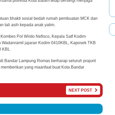
rsama polresta Kota Balam tetap bersergi menjaga
ntuan bhakti sosial bedah rumah pembuatan MCK dan
an tali asih kepada anak yatim.
m Kombes Pol Wirdo Nefisco, Kepala Satf Kodim
an Wadanramil jajaran Kodim 0410KBL, Kaposek TKB
10 KBL
74 di Bandar Lampung Romas berharap seluruh prajurit
n memberikan yang maanfaat buat Kota Bandar
NEXT POST