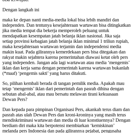
Dengan langkah ini
maka ke depan nanti media-media lokal bisa lebih mandiri dan
independen. Dan tentunya kesejahteraan wartawan bisa ditingkatkan
jika media tempat dia bekerja memperoleh peluang untuk
mendapatkan kesempatan jatah belanja iklan nasional. Jika saja
setiap provinsi kebagian jatah belanja iklan minimal 1 triliun rupiah,
maka kesejahteraan wartawan terjamin dan independensi media
makin kuat. Pada gilirannya kemerdekaan pers bisa ditegakan dan
rakyat makin sejahtera karena pemerintahan diawasi ketat oleh pers
yang independen. Jangan ada lagi wartawan atau media ‘mengemis’
iklan dan kerja sama dengan pemerintah karena wartawan bukanlah
(*maaf) ‘pengemis sakti’ yang harus ditakuti.
So, pilihan kembali berada di tangan pemilik media. Apakah mau
tetap ‘mengemis’ iklan dari pemerintah dan pasrah dihina dengan
sebutan abal-abal, atau mau bersatu melawan tirani kekuasaan
Dewan Pers?
Dan kepada para pimpinan Organisasi Pers, akankah terus diam dan
pasrah atas ulah Dewan Pers dan kroni-kroninya yang masih terus
mendiskriminasi wartawan dan media di luar konstiuennya? Dengan
berdiam diri maka kita berpotensi membiarkan ‘kemiskinan’
melanda pers Indonesia dan pada gilirannya pejabat, pengusaha