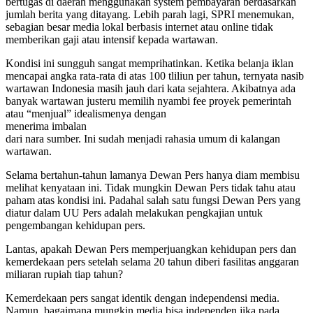
bertugas di daerah menggunakan system pembayaran berdasarkan
jumlah berita yang ditayang. Lebih parah lagi, SPRI menemukan,
sebagian besar media lokal berbasis internet atau online tidak
memberikan gaji atau intensif kepada wartawan.
Kondisi ini sungguh sangat memprihatinkan. Ketika belanja iklan
mencapai angka rata-rata di atas 100 tliliun per tahun, ternyata nasib
wartawan Indonesia masih jauh dari kata sejahtera. Akibatnya ada
banyak wartawan justeru memilih nyambi fee proyek pemerintah
atau “menjual” idealismenya dengan
menerima imbalan
dari nara sumber. Ini sudah menjadi rahasia umum di kalangan
wartawan.
Selama bertahun-tahun lamanya Dewan Pers hanya diam membisu
melihat kenyataan ini. Tidak mungkin Dewan Pers tidak tahu atau
paham atas kondisi ini. Padahal salah satu fungsi Dewan Pers yang
diatur dalam UU Pers adalah melakukan pengkajian untuk
pengembangan kehidupan pers.
Lantas, apakah Dewan Pers memperjuangkan kehidupan pers dan
kemerdekaan pers setelah selama 20 tahun diberi fasilitas anggaran
miliaran rupiah tiap tahun?
Kemerdekaan pers sangat identik dengan independensi media.
Namun, bagaimana mungkin media bisa independen jika pada