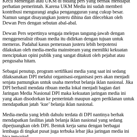
Kecil Menengah atau UKM di bidang pers yang berhak mendapat
perhatian pemerintah. Karena UKM Media ini sudah memberi
kontribusi mengurangi angka pengangguran yang cukup besar.
Namun sangat disayangkan justeru dihina dan dilecehkan oleh
Dewan Pers dengan sebutan abal-abal.
Dewan Pers sepertinya sengaja melepas tangung-jawab dengan
menggeneralisir ribuan media itu didirkan dengan tujuan untuk
memeras. Padahal kasus pemerasan justeru lebih berpotensi
dilakukan oleh media-media mainstream yang memiliki kekuatan
menciptakan opini publik yang sangat ditakuti oleh pejabat atau
pengusaha hitam.
Sebagai penutup, program sertifikasi media yang saat ini sedang
dilaksanakan DPI melalui organisasi-organisasi pers akan menjadi
senjata pamungkas untuk usaha merebut belanja iklan nasional. Jika
DPI berhasil mendata ribuan media lokal menjadi bagian dari
Jaringan Media Nasional DPI maka kekuatan jaringan media ini
yang akan disodorkan ke pemerintah maupun agen periklanan untuk
mendapatkan jatah ‘kue’ belanja iklan nasional.
Media-media yang lebih dahulu terdata di DPI nantinya berhak
mendapatkan fasilitas jatah belanja iklan nasional yang sedang
diperjuangkan oleh DPI. Bentuk kerja sama dengan berbagai
lembaga di tingkat pusat juga terbuka lebar jika jaringan media ini
bisa terwujud.