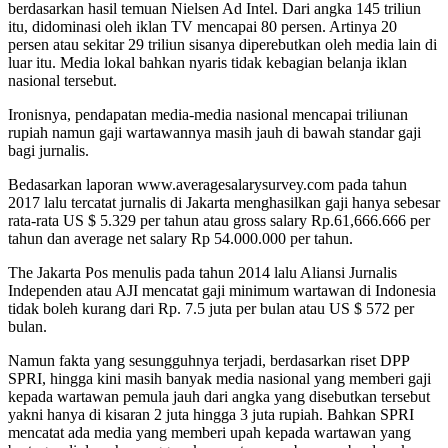
berdasarkan hasil temuan Nielsen Ad Intel. Dari angka 145 triliun
itu, didominasi oleh iklan TV mencapai 80 persen. Artinya 20
persen atau sekitar 29 triliun sisanya diperebutkan oleh media lain di
luar itu. Media lokal bahkan nyaris tidak kebagian belanja iklan
nasional tersebut.
Ironisnya, pendapatan media-media nasional mencapai triliunan
rupiah namun gaji wartawannya masih jauh di bawah standar gaji
bagi jurnalis.
Bedasarkan laporan www.averagesalarysurvey.com pada tahun
2017 lalu tercatat jurnalis di Jakarta menghasilkan gaji hanya sebesar
rata-rata US $ 5.329 per tahun atau gross salary Rp.61,666.666 per
tahun dan average net salary Rp 54.000.000 per tahun.
The Jakarta Pos menulis pada tahun 2014 lalu Aliansi Jurnalis
Independen atau AJI mencatat gaji minimum wartawan di Indonesia
tidak boleh kurang dari Rp. 7.5 juta per bulan atau US $ 572 per
bulan.
Namun fakta yang sesungguhnya terjadi, berdasarkan riset DPP
SPRI, hingga kini masih banyak media nasional yang memberi gaji
kepada wartawan pemula jauh dari angka yang disebutkan tersebut
yakni hanya di kisaran 2 juta hingga 3 juta rupiah. Bahkan SPRI
mencatat ada media yang memberi upah kepada wartawan yang