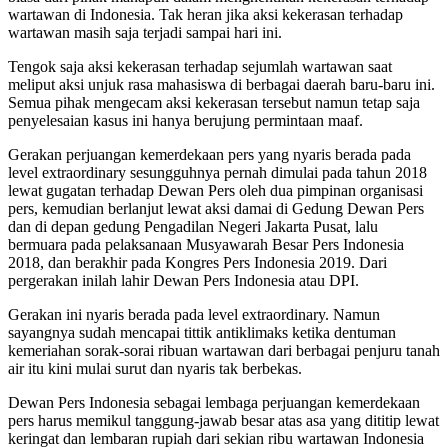
wartawan di Indonesia. Tak heran jika aksi kekerasan terhadap
wartawan masih saja terjadi sampai hari ini.
Tengok saja aksi kekerasan terhadap sejumlah wartawan saat
meliput aksi unjuk rasa mahasiswa di berbagai daerah baru-baru ini.
Semua pihak mengecam aksi kekerasan tersebut namun tetap saja
penyelesaian kasus ini hanya berujung permintaan maaf.
Gerakan perjuangan kemerdekaan pers yang nyaris berada pada
level extraordinary sesungguhnya pernah dimulai pada tahun 2018
lewat gugatan terhadap Dewan Pers oleh dua pimpinan organisasi
pers, kemudian berlanjut lewat aksi damai di Gedung Dewan Pers
dan di depan gedung Pengadilan Negeri Jakarta Pusat, lalu
bermuara pada pelaksanaan Musyawarah Besar Pers Indonesia
2018, dan berakhir pada Kongres Pers Indonesia 2019. Dari
pergerakan inilah lahir Dewan Pers Indonesia atau DPI.
Gerakan ini nyaris berada pada level extraordinary. Namun
sayangnya sudah mencapai tittik antiklimaks ketika dentuman
kemeriahan sorak-sorai ribuan wartawan dari berbagai penjuru tanah
air itu kini mulai surut dan nyaris tak berbekas.
Dewan Pers Indonesia sebagai lembaga perjuangan kemerdekaan
pers harus memikul tanggung-jawab besar atas asa yang dititip lewat
keringat dan lembaran rupiah dari sekian ribu wartawan Indonesia