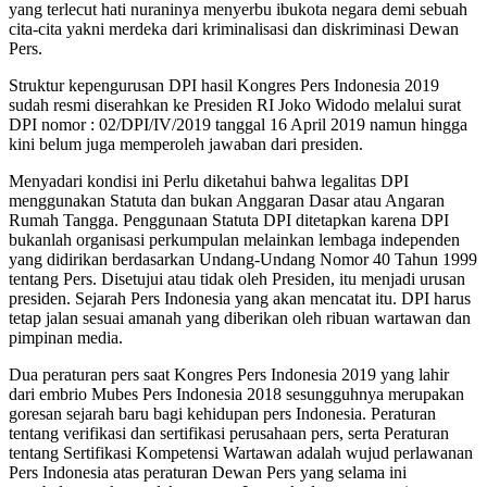
yang terlecut hati nuraninya menyerbu ibukota negara demi sebuah
cita-cita yakni merdeka dari kriminalisasi dan diskriminasi Dewan
Pers.
Struktur kepengurusan DPI hasil Kongres Pers Indonesia 2019
sudah resmi diserahkan ke Presiden RI Joko Widodo melalui surat
DPI nomor : 02/DPI/IV/2019 tanggal 16 April 2019 namun hingga
kini belum juga memperoleh jawaban dari presiden.
Menyadari kondisi ini Perlu diketahui bahwa legalitas DPI
menggunakan Statuta dan bukan Anggaran Dasar atau Angaran
Rumah Tangga. Penggunaan Statuta DPI ditetapkan karena DPI
bukanlah organisasi perkumpulan melainkan lembaga independen
yang didirikan berdasarkan Undang-Undang Nomor 40 Tahun 1999
tentang Pers. Disetujui atau tidak oleh Presiden, itu menjadi urusan
presiden. Sejarah Pers Indonesia yang akan mencatat itu. DPI harus
tetap jalan sesuai amanah yang diberikan oleh ribuan wartawan dan
pimpinan media.
Dua peraturan pers saat Kongres Pers Indonesia 2019 yang lahir
dari embrio Mubes Pers Indonesia 2018 sesungguhnya merupakan
goresan sejarah baru bagi kehidupan pers Indonesia. Peraturan
tentang verifikasi dan sertifikasi perusahaan pers, serta Peraturan
tentang Sertifikasi Kompetensi Wartawan adalah wujud perlawanan
Pers Indonesia atas peraturan Dewan Pers yang selama ini