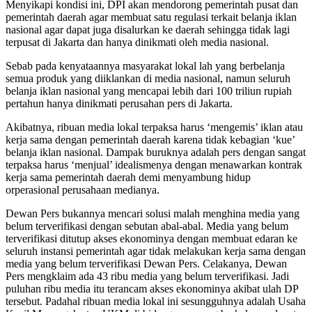
Menyikapi kondisi ini, DPI akan mendorong pemerintah pusat dan
pemerintah daerah agar membuat satu regulasi terkait belanja iklan
nasional agar dapat juga disalurkan ke daerah sehingga tidak lagi
terpusat di Jakarta dan hanya dinikmati oleh media nasional.
Sebab pada kenyataannya masyarakat lokal lah yang berbelanja
semua produk yang diiklankan di media nasional, namun seluruh
belanja iklan nasional yang mencapai lebih dari 100 triliun rupiah
pertahun hanya dinikmati perusahan pers di Jakarta.
Akibatnya, ribuan media lokal terpaksa harus ‘mengemis’ iklan atau
kerja sama dengan pemerintah daerah karena tidak kebagian ‘kue’
belanja iklan nasional. Dampak buruknya adalah pers dengan sangat
terpaksa harus ‘menjual’ idealismenya dengan menawarkan kontrak
kerja sama pemerintah daerah demi menyambung hidup
orperasional perusahaan medianya.
Dewan Pers bukannya mencari solusi malah menghina media yang
belum terverifikasi dengan sebutan abal-abal. Media yang belum
terverifikasi ditutup akses ekonominya dengan membuat edaran ke
seluruh instansi pemerintah agar tidak melakukan kerja sama dengan
media yang belum terverifikasi Dewan Pers. Celakanya, Dewan
Pers mengklaim ada 43 ribu media yang belum terverifikasi. Jadi
puluhan ribu media itu terancam akses ekonominya akibat ulah DP
tersebut. Padahal ribuan media lokal ini sesungguhnya adalah Usaha