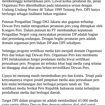
membelenggu kemerdekaan pers. Lewat kedua peraturan itu, peran
Organisasi Pers dikembalikan pada tatanannya sesuai dengan
Undang-Undang Nomor 40 Tahun 1999 Tentang Pers. DPI hanya
berfungsi sebagai fasilitator bukan regulator.
Putusan Pengadilan Tinggi DKI Jakarta atas gugatan terhadap
Dewan Pers makin menguatkan peraturan pers yang ditetapkan oleh
Kongres Pers. Dalam putusan itu PT membatalkan keputusan
Pengadilan Negeri yang menyatakan peraturan DP adalah bagian
dari perundang-undangan. Dengan begitu peraturan pers adalah
domain organisasi pers bukan DP atau DPI sekalipun.
Sehingga program sertifikasi media kini menjadi domain Organisasi
Pers dan bukan lagi Dewan Pers. Organisasi Pers kini membantu
DPI melaksanakan fungsi pendataan media lewat sertifikasi
perusahaan pers. Program ini terbuka lebar bagi media yang selama
ini dianggap abal-abal atau belum terverifikasi Dewan Pers.
Upaya ini memang masih menimbulkan pro dan kontra. Tetapi pada
kenyataannya respon positif pimpinan media atau perusahaan pers
kini mulai berdatangan dari berbagai penjuru tanah air. Tim
sertifikasi media Serikat Pers Republik Indonesia mulai kebanjiran
pendaftaran media dari berbagai daerah.
Target DPI dalam program ini adalah memfasilitasi 43.000 media
yang sering dihina Dewan Pers dengan sebutan abal-abal untuk