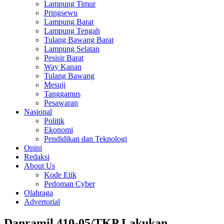
Lampung Timur
Pringsewu
Lampung Barat
Lampung Tengah
Tulang Bawang Barat
Lampung Selatan
Pesisir Barat
Way Kanan
Tulang Bawang
Mesuji
Tanggamus
Pesawaran
Nasional
Politik
Ekonomi
Pendidikan dan Teknologi
Opini
Redaksi
About Us
Kode Etik
Pedoman Cyber
Olahraga
Advertorial
Danramil 410-05/TKP Lakukan