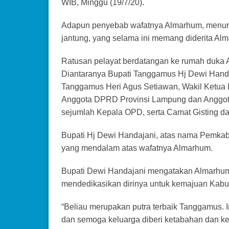
WIB, Minggu (19/7/20).
Adapun penyebab wafatnya Almarhum, menurut
jantung, yang selama ini memang diderita Al
Ratusan pelayat berdatangan ke rumah duka 
Diantaranya Bupati Tanggamus Hj Dewi Handaj
Tanggamus Heri Agus Setiawan, Wakil Ketua 
Anggota DPRD Provinsi Lampung dan Anggot
sejumlah Kepala OPD, serta Camat Gisting d
Bupati Hj Dewi Handajani, atas nama Pemka
yang mendalam atas wafatnya Almarhum.
Bupati Dewi Handajani mengatakan Almarhum 
mendedikasikan dirinya untuk kemajuan Kab
“Beliau merupakan putra terbaik Tanggamus. 
dan semoga keluarga diberi ketabahan dan kek