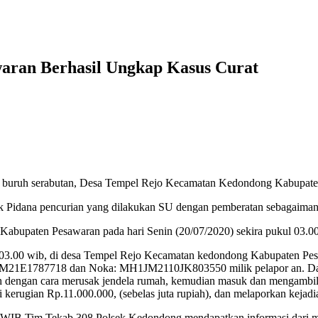
waran Berhasil Ungkap Kasus Curat
buruh serabutan, Desa Tempel Rejo Kecamatan Kedondong Kabupaten
k Pidana pencurian yang dilakukan SU dengan pemberatan sebagaima
abupaten Pesawaran pada hari Senin (20/07/2020) sekira pukul 03.0
am 03.00 wib, di desa Tempel Rejo Kecamatan kedondong Kabupaten Pesa
M21E1787718 dan Noka: MH1JM2110JK803550 milik pelapor an. Darma
h dengan cara merusak jendela rumah, kemudian masuk dan mengambil k
i kerugian Rp.11.000.000, (sebelas juta rupiah), dan melaporkan kejad
0 WIB Tim Tekab 308 Polsek Kedondong mendapatkan informasi dari ma