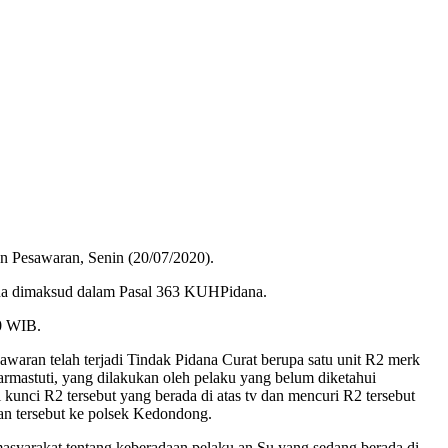
 Pesawaran, Senin (20/07/2020).
na dimaksud dalam Pasal 363 KUHPidana.
0 WIB.
waran telah terjadi Tindak Pidana Curat berupa satu unit R2 merk
stuti, yang dilakukan oleh pelaku yang belum diketahui
unci R2 tersebut yang berada di atas tv dan mencuri R2 tersebut
ian tersebut ke polsek Kedondong.
syarakat tentang keberadaan pelaku an.Su yang sedang berada di