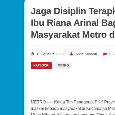
Jaga Disiplin Tera
Ibu Riana Arinal B
Masyarakat Metro 
13 Agustus 2020
Anita Susanti
0 
KATEGORI
METRO
METRO —– Ketua Tim Penggerak PKK Provins
masker kepada masyarakat di Kecamatan Metr
Metro Kibang, Kabupaten Lampung Timur, Kam