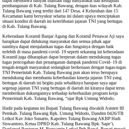
dapat membawa banyak manfaat bagi masyarakat dan kemajuan
pembangunan di Kab. Tulang Bawang, dengan luas wilayah Kab.
Tulang Bawang yang terdiri dari 147 Desa, 4 Kelurahan dan 15
Kecamatan kami bersyukur selama ini dalam upaya menciptakan
situasi kondisi di daerah ini keterlibatan jajaran TNI yang bertugas
di Kab. Tulang Bawang.
Keberadaan Koramil Banjar Agung dan Koramil Penawar Aji saya
harapkan dapat didukung masyarakat dan semua pihak agar
nantinya dapat menjalankan tugas dan fungsinya dengan baik
terlebih di masa pandemi covid- 19 seperti sekarang ini keberadaan
Koramil juga diharapkan dapat berperan dalam mendukung tugas
tugas pencegahan dan penanganan dampak pandemi Covid- 19 di
tengah-tengah masyarakat sedangkan berkenaan dengan tugas-tugas
TNI Pemerintah Kab. Tulang Bawang pun akan terus berupaya
mendukung dan membantu keberhasilan kinerja jajaran TNI yang
bertugas di daerah ini begitu pula sebaliknya harapan saya agar
segenap jajaran TNI yang bertugas di daerah ini kiranya dapat terus
memberikan dukungannya terhadap keberhasilan program kerja
Pemerintah Kab. Tulang Bawang, “ujar Bpk Untung Widodo.
Hadir pada kegiatan ini Bupati Tulang Bawang diwakili Asisten III
Pemkab. Tulang Bawang Bpk. Untung Widodo, Dandim 0426/TB
Letkol Kav Joko Sunarto, Kapolres Tulang Bawang AKBP Hadi
Siswantoro, Ketua DPRD Kab. Tulang Bawang Bpk. Sape’i,
Danlanud Pangeran M. Bunyamin Letkol Pnb Ronal, Bupati mesuji