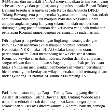
043/Gatam dan mewakili TNI AD menyampaikan terima kasih yang
sebesar-besarnya dan penghargaan yang tulus kepada Bupati Tulang
Bawang beserta jajarannya kepada Ketua dan Anggota DPRD
Tulang Bawang serta para pemuka Agama, tokoh masyarakat, tokoh
adat, rekan-rekan dari TNI maupun Polri dan Angkatan Udara
ataupun angkatan yang lain yang selama ini telah memberikan
dukungan yang positif bantuan dan kerjasama yang baik mulai dari
penyiapan Koramil sampai dengan peresmiannya pada hari ini.
Dihadapkan pada perkembangan lingkungan strategis dengan
kemungkinan ancaman aktual maupun potensial terhadap
Kedaulatan NKRI maka TNI AD selaku komponen utama
pertahanan matra Darat memandang bahwa eksistensi satuan
Komando kewilayahan dalam Korem, Kodim dan Koramil masih
sangat relevan dan dibutuhkan sebagai ujung tombak pelaksanaan
tugas TNI dalam menjalankan pemberdayaan wilayah pertahanan
bicara tentang pemberdayaan wilayah pertahanan ini tertuang dalam
undang-undang RI Nomor 34 Tahun 2004 tentang TNI.
Pada kesempatan ini juga Bupati Tulang Bawang yang diwakili
Asisten III Pemkab. Tulang Bawang Bpk. Untung Widodo atas
nama Pemerintah daerah dan masyarakat kami mengucapkan
selamat dan sukses atas diresmikannya 2 Koramil baru ini, semoga