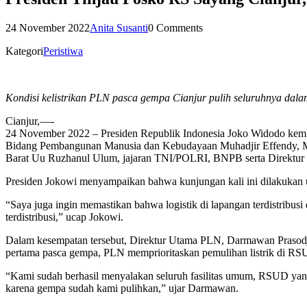
24 November 2022
Anita Susanti
0 Comments
Kategori
Peristiwa
Kondisi kelistrikan PLN pasca gempa Cianjur pulih seluruhnya dala
Cianjur,—-
24 November 2022 – Presiden Republik Indonesia Joko Widodo kembal
Bidang Pembangunan Manusia dan Kebudayaan Muhadjir Effendy, M
Barat Uu Ruzhanul Ulum, jajaran TNI/POLRI, BNPB serta Direktu
Presiden Jokowi menyampaikan bahwa kunjungan kali ini dilakukan u
“Saya juga ingin memastikan bahwa logistik di lapangan terdistribusi
terdistribusi,” ucap Jokowi.
Dalam kesempatan tersebut, Direktur Utama PLN, Darmawan Prasodjo 
pertama pasca gempa, PLN memprioritaskan pemulihan listrik di RS
“Kami sudah berhasil menyalakan seluruh fasilitas umum, RSUD yang 
karena gempa sudah kami pulihkan,” ujar Darmawan.