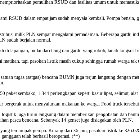
emprioritaskan pemulihan RSUD dan fasilitas umum untuk memastikan
s kami RSUD dalam empat jam sudah menyala kembali. Pompa bensin, g
tribusi milik PLN sempat mengalami pemadaman. Beberapa gardu ind
PLN sudah berjalan normal.
adi di lapangan, mulai dari tiang dan gardu yang roboh, tanah longso
matikan, tapi pasokan listrik masih cukup sehingga rumah warga tak 
ari satuan tugas (satgas) bencana BUMN juga terjun langsung dengan 
an.
paket sembako, 1.344 perlengkapan seperti kasur lipat, selimut, alat
r bergerak untuk menyalurkan makanan ke warga. Food truck tersebut
 logistik juga turun langsung dalam memberikan pengobatan dan bantua
lihan pasca bencana. Sebanyak 14 genset juga disiagakan oleh PLN.
 yang terdampak gempa. Kurang dari 36 jam, pasokan listrik ke 326.02
gangguan telah berhasil beroperasi. (**)