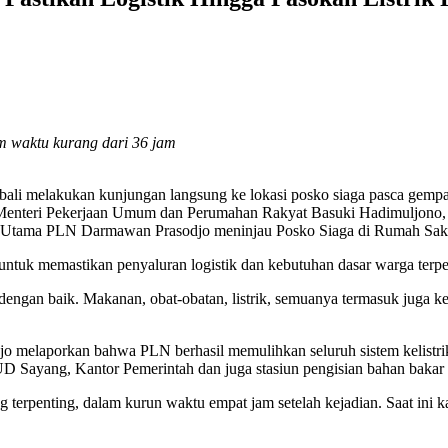
m waktu kurang dari 36 jam
i melakukan kunjungan langsung ke lokasi posko siaga pasca gempa d
enteri Pekerjaan Umum dan Perumahan Rakyat Basuki Hadimuljono, M
r Utama PLN Darmawan Prasodjo meninjau Posko Siaga di Rumah Sak
ntuk memastikan penyaluran logistik dan kebutuhan dasar warga terpe
 dengan baik. Makanan, obat-obatan, listrik, semuanya termasuk juga k
melaporkan bahwa PLN berhasil memulihkan seluruh sistem kelistrikan
UD Sayang, Kantor Pemerintah dan juga stasiun pengisian bahan bak
terpenting, dalam kurun waktu empat jam setelah kejadian. Saat ini k