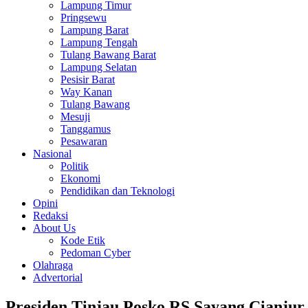
Lampung Timur
Pringsewu
Lampung Barat
Lampung Tengah
Tulang Bawang Barat
Lampung Selatan
Pesisir Barat
Way Kanan
Tulang Bawang
Mesuji
Tanggamus
Pesawaran
Nasional
Politik
Ekonomi
Pendidikan dan Teknologi
Opini
Redaksi
About Us
Kode Etik
Pedoman Cyber
Olahraga
Advertorial
Presiden Tinjau Posko RS Sayang Cianjur