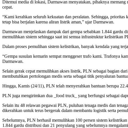
Ditemui media di lokasi, Darmawan menyatakan, pihaknya memang m
cepat.
“Kami kerahkan seluruh kekuatan dan peralatan. Sehingga, priorita
tetap bisa berjalan karena aliran listrik aman,” ujar Darmawan.
Darmawan menjelaskan dampak dari gempa sebabkan 1.844 gardu dis
memulihkan sistem sehingga saat ini semua infrastruktur kelistrikan 
Dalam proses pemulihan sistem kelistrikan, banyak kendala yang terj
“Gempa susulan kemarin sempat menggeser trafo kami. Trafonya kami 
Darmawan.
Selain gerak cepat memulihkan akses listrik, PLN sebagai bagian d
membutuhkan pertolongan medis serta sebagai titik penyaluran bantu
Hingga, Kamis (24/11), PLN telah menyerahkan bantuan berupa 22.450 
PLN juga mengirimkan dua _food truck_ yang berfungsi sebagai dapu
Selain itu 48 relawan pegawai PLN, puluhan tenaga medis dan tenaga
dikerahkan untuk terus bergerak dalam membantu logistik serta pemu
Sebelumnya, PLN berhasil memulihkan 100 persen sistem kelistrikan
1.844 gardu distribusi dan 21 penyulang yang sebelumnya mengalami 