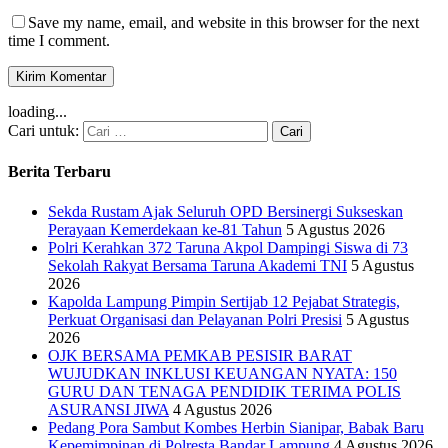
Save my name, email, and website in this browser for the next
time I comment.
loading...
Cari untuk:
Berita Terbaru
Sekda Rustam Ajak Seluruh OPD Bersinergi Sukseskan
Perayaan Kemerdekaan ke-81 Tahun
5 Agustus 2026
Polri Kerahkan 372 Taruna Akpol Dampingi Siswa di 73
Sekolah Rakyat Bersama Taruna Akademi TNI
5 Agustus
2026
Kapolda Lampung Pimpin Sertijab 12 Pejabat Strategis,
Perkuat Organisasi dan Pelayanan Polri Presisi
5 Agustus
2026
OJK BERSAMA PEMKAB PESISIR BARAT
WUJUDKAN INKLUSI KEUANGAN NYATA: 150
GURU DAN TENAGA PENDIDIK TERIMA POLIS
ASURANSI JIWA
4 Agustus 2026
Pedang Pora Sambut Kombes Herbin Sianipar, Babak Baru
Kepemimpinan di Polresta Bandar Lampung
4 Agustus 2026