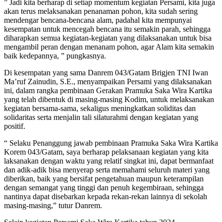
” Jadi kita berharap di setiap momentum kegiatan Persami, kita juga
akan terus melaksanakan penanaman pohon, kita sudah sering
mendengar bencana-bencana alam, padahal kita mempunyai
kesempatan untuk mencegah bencana itu semakin parah, sehingga
diharapkan semua kegiatan-kegiatan yang dilaksanakan untuk bisa
mengambil peran dengan menanam pohon, agar Alam kita semakin
baik kedepannya, ” pungkasnya.
Di kesempatan yang sama Danrem 043/Gatam Brigjen TNI Iwan
Ma’ruf Zainudin, S.E., menyampaikan Persami yang dilaksanakan
ini, dalam rangka pembinaan Gerakan Pramuka Saka Wira Kartika
yang telah dibentuk di masing-masing Kodim, untuk melaksanakan
kegiatan bersama-sama, sekaligus meningkatkan soliditas dan
solidaritas serta menjalin tali silaturahmi dengan kegiatan yang
positif.
“ Selaku Penanggung jawab pembinaan Pramuka Saka Wira Kartika
Korem 043/Gatam, saya berharap pelaksanaan kegiatan yang kita
laksanakan dengan waktu yang relatif singkat ini, dapat bermanfaat
dan adik-adik bisa menyerap serta memahami seluruh materi yang
diberikan, baik yang bersifat pengetahuan maupun keterampilan
dengan semangat yang tinggi dan penuh kegembiraan, sehingga
nantinya dapat disebarkan kepada rekan-rekan lainnya di sekolah
masing-masing,” tutur Danrem.