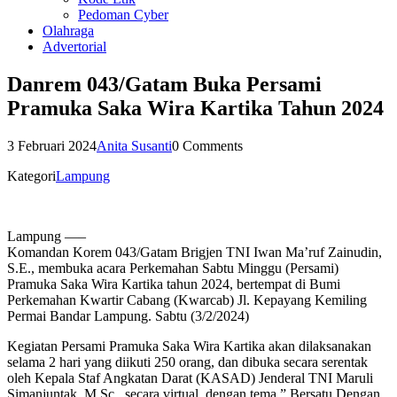
Pedoman Cyber
Olahraga
Advertorial
Danrem 043/Gatam Buka Persami
Pramuka Saka Wira Kartika Tahun 2024
3 Februari 2024
Anita Susanti
0 Comments
Kategori
Lampung
Lampung —–
Komandan Korem 043/Gatam Brigjen TNI Iwan Ma’ruf Zainudin,
S.E., membuka acara Perkemahan Sabtu Minggu (Persami)
Pramuka Saka Wira Kartika tahun 2024, bertempat di Bumi
Perkemahan Kwartir Cabang (Kwarcab) Jl. Kepayang Kemiling
Permai Bandar Lampung. Sabtu (3/2/2024)
Kegiatan Persami Pramuka Saka Wira Kartika akan dilaksanakan
selama 2 hari yang diikuti 250 orang, dan dibuka secara serentak
oleh Kepala Staf Angkatan Darat (KASAD) Jenderal TNI Maruli
Simanjuntak, M.Sc., secara virtual, dengan tema ” Bersatu Dengan