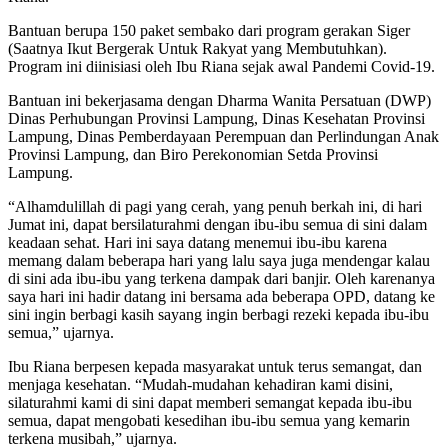
Bantuan berupa 150 paket sembako dari program gerakan Siger
(Saatnya Ikut Bergerak Untuk Rakyat yang Membutuhkan).
Program ini diinisiasi oleh Ibu Riana sejak awal Pandemi Covid-19.
Bantuan ini bekerjasama dengan Dharma Wanita Persatuan (DWP)
Dinas Perhubungan Provinsi Lampung, Dinas Kesehatan Provinsi
Lampung, Dinas Pemberdayaan Perempuan dan Perlindungan Anak
Provinsi Lampung, dan Biro Perekonomian Setda Provinsi
Lampung.
“Alhamdulillah di pagi yang cerah, yang penuh berkah ini, di hari
Jumat ini, dapat bersilaturahmi dengan ibu-ibu semua di sini dalam
keadaan sehat. Hari ini saya datang menemui ibu-ibu karena
memang dalam beberapa hari yang lalu saya juga mendengar kalau
di sini ada ibu-ibu yang terkena dampak dari banjir. Oleh karenanya
saya hari ini hadir datang ini bersama ada beberapa OPD, datang ke
sini ingin berbagi kasih sayang ingin berbagi rezeki kepada ibu-ibu
semua,” ujarnya.
Ibu Riana berpesen kepada masyarakat untuk terus semangat, dan
menjaga kesehatan. “Mudah-mudahan kehadiran kami disini,
silaturahmi kami di sini dapat memberi semangat kepada ibu-ibu
semua, dapat mengobati kesedihan ibu-ibu semua yang kemarin
terkena musibah,” ujarnya.