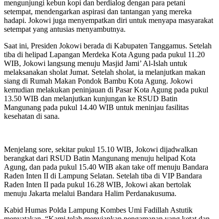
mengunjungi kebun kopi dan berdialog dengan para petani
setempat, mendengarkan aspirasi dan tantangan yang mereka
hadapi. Jokowi juga menyempatkan diri untuk menyapa masyarakat
setempat yang antusias menyambutnya.
Saat ini, Presiden Jokowi berada di Kabupaten Tanggamus. Setelah
tiba di helipad Lapangan Merdeka Kota Agung pada pukul 11.20
WIB, Jokowi langsung menuju Masjid Jami’ Al-Islah untuk
melaksanakan sholat Jumat. Setelah sholat, ia melanjutkan makan
siang di Rumah Makan Pondok Bambu Kota Agung. Jokowi
kemudian melakukan peninjauan di Pasar Kota Agung pada pukul
13.50 WIB dan melanjutkan kunjungan ke RSUD Batin
Mangunang pada pukul 14.40 WIB untuk meninjau fasilitas
kesehatan di sana.
Menjelang sore, sekitar pukul 15.10 WIB, Jokowi dijadwalkan
berangkat dari RSUD Batin Mangunang menuju helipad Kota
Agung, dan pada pukul 15.40 WIB akan take off menuju Bandara
Raden Inten II di Lampung Selatan. Setelah tiba di VIP Bandara
Raden Inten II pada pukul 16.28 WIB, Jokowi akan bertolak
menuju Jakarta melalui Bandara Halim Perdanakusuma.
Kabid Humas Polda Lampung Kombes Umi Fadillah Astutik
menyatakan, “Kami telah menyiapkan pengamanan yang ketat dan