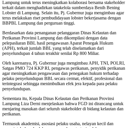
Lampung untuk terus meningkatkan kolaborasi bersama stakeholder
terkait dalam menghadirkan tatakelola sumberdaya Benih Bening
Lobster di Lampung. Selain itu, Pj. Gubernur juga mengimbau agar
terus melakukan riset pembudidayaan lobster bekerjasama dengan
BBPBL Lampung dan perguruan tinggi.
Berdasarkan data penanganan pelanggaran Dinas Kelautan dan
Perikanan Provinsi Lampung dan dikompilasi dengan data
pelepasliaran BBL hasil pengawasan Aparat Penegak Hukum
(APH), terkait jumlah BBL yang telah diselamatkan dari
penyelundupan 4 tahun terakhir senilai Rp 800 Miliar.
Oleh karenanya, Pj. Gubernur juga mengimbau APH, TNI, POLRI,
Satgas PMO 724 KKP RI, pengawas perikanan, penyidik perikanan
agar meningkatkan pengawasan dan penegakan hukum terhadap
pelaku penyelundupan BBL secara cermat, efektif, profesional dan
terintegrasi sehingga menimbulkan efek jera kepada para pelaku
penyelundupan.
Sementara itu, Kepala Dinas Kelautan dan Perikanan Provinsi
Lampung Liza Derni menjelaskan bahwa FGD ini dirancang untuk
menjaring masukan dari seluruh stakeholder di bidang kelautan dan
perikanan.
Termasuk akademisi, asosiasi pelaku usaha, nelayan kecil dan