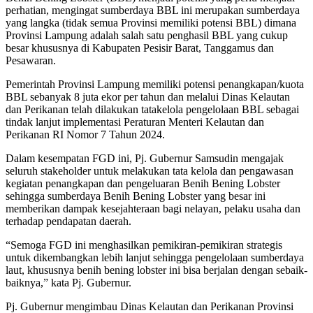
perhatian, mengingat sumberdaya BBL ini merupakan sumberdaya
yang langka (tidak semua Provinsi memiliki potensi BBL) dimana
Provinsi Lampung adalah salah satu penghasil BBL yang cukup
besar khususnya di Kabupaten Pesisir Barat, Tanggamus dan
Pesawaran.
Pemerintah Provinsi Lampung memiliki potensi penangkapan/kuota
BBL sebanyak 8 juta ekor per tahun dan melalui Dinas Kelautan
dan Perikanan telah dilakukan tatakelola pengelolaan BBL sebagai
tindak lanjut implementasi Peraturan Menteri Kelautan dan
Perikanan RI Nomor 7 Tahun 2024.
Dalam kesempatan FGD ini, Pj. Gubernur Samsudin mengajak
seluruh stakeholder untuk melakukan tata kelola dan pengawasan
kegiatan penangkapan dan pengeluaran Benih Bening Lobster
sehingga sumberdaya Benih Bening Lobster yang besar ini
memberikan dampak kesejahteraan bagi nelayan, pelaku usaha dan
terhadap pendapatan daerah.
“Semoga FGD ini menghasilkan pemikiran-pemikiran strategis
untuk dikembangkan lebih lanjut sehingga pengelolaan sumberdaya
laut, khususnya benih bening lobster ini bisa berjalan dengan sebaik-
baiknya,” kata Pj. Gubernur.
Pj. Gubernur mengimbau Dinas Kelautan dan Perikanan Provinsi