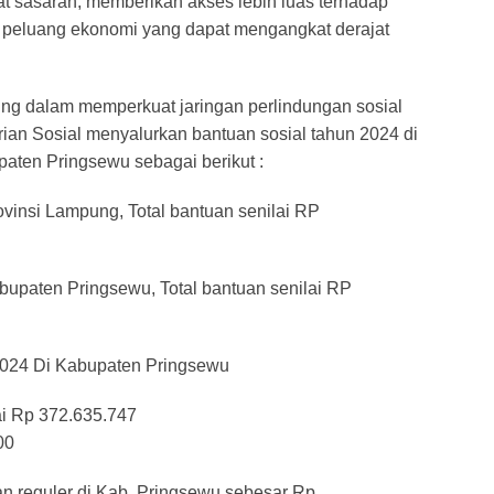
at sasaran, memberikan akses lebih luas terhadap
n peluang ekonomi yang dapat mengangkat derajat
ng dalam memperkuat jaringan perlindungan sosial
ian Sosial menyalurkan bantuan sosial tahun 2024 di
aten Pringsewu sebagai berikut :
vinsi Lampung, Total bantuan senilai RP
upaten Pringsewu, Total bantuan senilai RP
2024 Di Kabupaten Pringsewu
ai Rp 372.635.747
00
n reguler di Kab. Pringsewu sebesar Rp