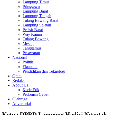
Lampung Timur
Pringsewu
Lampung Barat
Lampung Tengah
Tulang Bawang Barat
Lampung Selatan
Pesisir Barat
Way Kanan
Tulang Bawang
Mesuji
Tanggamus
Pesawaran
Nasional
Politik
Ekonomi
Pendidikan dan Teknologi
Opini
Redaksi
About Us
Kode Etik
Pedoman Cyber
Olahraga
Advertorial
Ketua DPRD Lampung Hadiri Ngantak