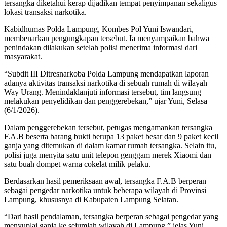
tersangka diketahui kerap dijadikan tempat penyimpanan sekaligus
lokasi transaksi narkotika.
Kabidhumas Polda Lampung, Kombes Pol Yuni Iswandari,
membenarkan pengungkapan tersebut. Ia menyampaikan bahwa
penindakan dilakukan setelah polisi menerima informasi dari
masyarakat.
“Subdit III Ditresnarkoba Polda Lampung mendapatkan laporan
adanya aktivitas transaksi narkotika di sebuah rumah di wilayah
Way Urang. Menindaklanjuti informasi tersebut, tim langsung
melakukan penyelidikan dan penggerebekan,” ujar Yuni, Selasa
(6/1/2026).
Dalam penggerebekan tersebut, petugas mengamankan tersangka
F.A.B beserta barang bukti berupa 13 paket besar dan 9 paket kecil
ganja yang ditemukan di dalam kamar rumah tersangka. Selain itu,
polisi juga menyita satu unit telepon genggam merek Xiaomi dan
satu buah dompet warna cokelat milik pelaku.
Berdasarkan hasil pemeriksaan awal, tersangka F.A.B berperan
sebagai pengedar narkotika untuk beberapa wilayah di Provinsi
Lampung, khususnya di Kabupaten Lampung Selatan.
“Dari hasil pendalaman, tersangka berperan sebagai pengedar yang
menyuplai ganja ke sejumlah wilayah di Lampung,” jelas Yuni.