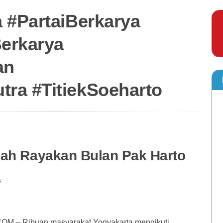
 #PartaiBerkarya
erkarya
an
ra #TitiekSoeharto
ah Rayakan Bulan Pak Harto
s
Ribuan masyarakat Yogyakarta mengikuti