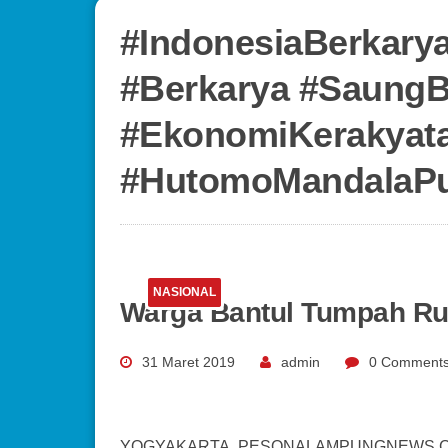
#IndonesiaBerkarya
#Berkarya #SaungB
#EkonomiKerakyat
#HutomoMandalaPut
NASIONAL
Warga Bantul Tumpah Ru
31 Maret 2019
admin
0 Comment
YOGYAKARTA, PESONALAMPUNGNEWS.COM – 