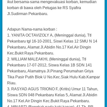
ikut bersama-sama mengevakuasi korban, kemudian
korban di bawa oleh Petugas ke RS Syafira
Jl.Sudirman Pekanbaru.
Adapun Nama-nama korban :
1. YANITA OCTAVIZOLY A, (Meninggal dunia), Ttl
Pekanbaru tgl 16-10-2001, Siswi Kelas 12 SMU N 14
Pekanbaru, Alamat Jl.Abidin No.17 Kel.Air Dingin
Kec.Bukit Raya Pekanbaru.
2. WILLIAM MALEAKHI, (Meninggal dunia), Ttl
Pekanbaru 17-07-2012, Siswa Kelas 1B SDN 141
Pekanbaru, Alamatnya Jl.Pinang Perumahan Griya
Tika Pasir Putih Blok U No.Kec.Siak Hulu Kab.Kampar
Riau.
3. RASYAD AGUS TRIONO F, (Kritis) Umur 11 Tahun,
Siswa SDN 048 Pekanbaru Kelas 5, Alamat Jl.Abidin
No.17 Kel.Air Dingin Kec.Bukit Raya Pekanbaru.
4. MINARTI (Bengkak pada kaki kanan), 41 Th, PR,