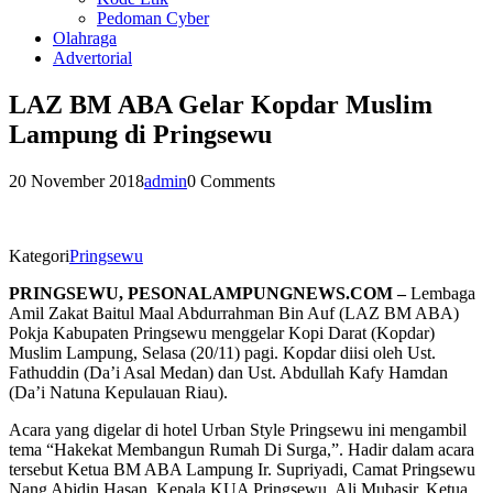
Pedoman Cyber
Olahraga
Advertorial
LAZ BM ABA Gelar Kopdar Muslim
Lampung di Pringsewu
20 November 2018
admin
0 Comments
Kategori
Pringsewu
PRINGSEWU, PESONALAMPUNGNEWS.COM –
Lembaga
Amil Zakat Baitul Maal Abdurrahman Bin Auf (LAZ BM ABA)
Pokja Kabupaten Pringsewu menggelar Kopi Darat (Kopdar)
Muslim Lampung, Selasa (20/11) pagi. Kopdar diisi oleh Ust.
Fathuddin (Da’i Asal Medan) dan Ust. Abdullah Kafy Hamdan
(Da’i Natuna Kepulauan Riau).
Acara yang digelar di hotel Urban Style Pringsewu ini mengambil
tema “Hakekat Membangun Rumah Di Surga,”. Hadir dalam acara
tersebut Ketua BM ABA Lampung Ir. Supriyadi, Camat Pringsewu
Nang Abidin Hasan, Kepala KUA Pringsewu, Ali Mubasir, Ketua