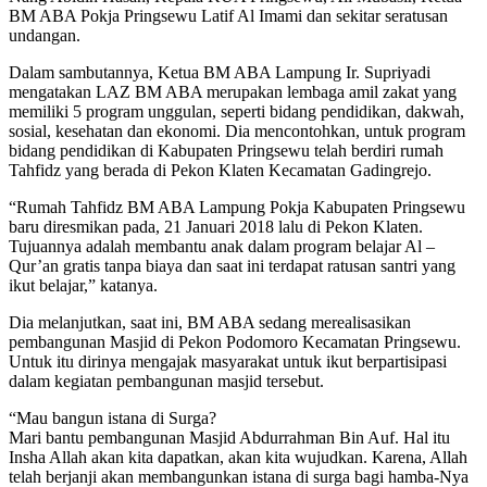
BM ABA Pokja Pringsewu Latif Al Imami dan sekitar seratusan
undangan.
Dalam sambutannya, Ketua BM ABA Lampung Ir. Supriyadi
mengatakan LAZ BM ABA merupakan lembaga amil zakat yang
memiliki 5 program unggulan, seperti bidang pendidikan, dakwah,
sosial, kesehatan dan ekonomi. Dia mencontohkan, untuk program
bidang pendidikan di Kabupaten Pringsewu telah berdiri rumah
Tahfidz yang berada di Pekon Klaten Kecamatan Gadingrejo.
“Rumah Tahfidz BM ABA Lampung Pokja Kabupaten Pringsewu
baru diresmikan pada, 21 Januari 2018 lalu di Pekon Klaten.
Tujuannya adalah membantu anak dalam program belajar Al –
Qur’an gratis tanpa biaya dan saat ini terdapat ratusan santri yang
ikut belajar,” katanya.
Dia melanjutkan, saat ini, BM ABA sedang merealisasikan
pembangunan Masjid di Pekon Podomoro Kecamatan Pringsewu.
Untuk itu dirinya mengajak masyarakat untuk ikut berpartisipasi
dalam kegiatan pembangunan masjid tersebut.
“Mau bangun istana di Surga?
Mari bantu pembangunan Masjid Abdurrahman Bin Auf. Hal itu
Insha Allah akan kita dapatkan, akan kita wujudkan. Karena, Allah
telah berjanji akan membangunkan istana di surga bagi hamba-Nya