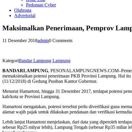
Pedoman Cyber
Olahraga
Advertorial
Maksimalkan Penerimaan, Pemprov Lampu
11 Desember 2018
admin
0 Comments
Kategori
Bandar Lampung
Lampung
BANDARLAMPUNG
, PESONALAMPUNGNEWS.COM–Pemerintah Pro
memaksimalkan potensi penerimaan PKB Provinsi Lampung. Hal itu di
(11/12/2018) di Gedung Pusiban Kantor Gubernur.
Menurut Hamartoni, hingga 31 Desember 2017, terdapat potensi pener
kab/kota se Provinsi Lampung.
Hamartoni mengatakan, potensi tersebut perlu diverifikasi guna mem
alamat wajib pajak untuk dilakukan pendataan dan verifikasi kemudian
Lebih lanjut Hamartoni menjelaskan, dari data yang diperoleh terd
sebesar Rp25 milyar lebih), Lampung Tengah (sebesar Rp35 miliar le