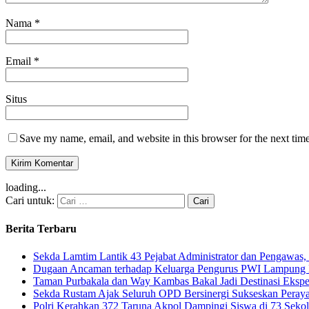
Nama
*
Email
*
Situs
Save my name, email, and website in this browser for the next tim
loading...
Cari untuk:
Berita Terbaru
Sekda Lamtim Lantik 43 Pejabat Administrator dan Pengawas, 
Dugaan Ancaman terhadap Keluarga Pengurus PWI Lampung Di
Taman Purbakala dan Way Kambas Bakal Jadi Destinasi Eksp
Sekda Rustam Ajak Seluruh OPD Bersinergi Sukseskan Pera
Polri Kerahkan 372 Taruna Akpol Dampingi Siswa di 73 Sek