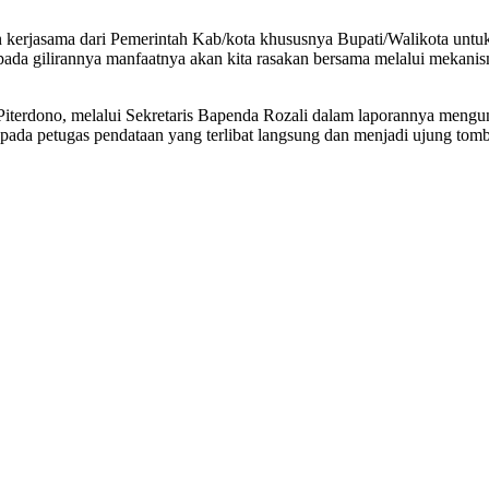
an kerjasama dari Pemerintah Kab/kota khususnya Bupati/Walikota untu
pada gilirannya manfaatnya akan kita rasakan bersama melalui mekanism
erdono, melalui Sekretaris Bapenda Rozali dalam laporannya menguntar
epada petugas pendataan yang terlibat langsung dan menjadi ujung tom