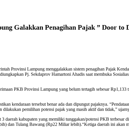
ng Galakkan Penagihan Pajak ” Door to 
vinsi Lampung menggalakkan sistem penagihan Pajak Kendaraan 
ungkapkan Pj. Sekdaprov Hamartoni Ahadis saat membuka Sosialiasi P
imaan PKB Provinsi Lampung yang belum tertagih sebesar Rp1,133 tril
astikan kendaraan tersebut benar ada dan dipungut pajaknya. “Pendataa
 dilakukan pemilihan potensi pajak yang masih aktif dan tidak,” ujarn
apat 3 daerah kabupaten yang memiliki tunggakan/potensi PKB terbesa
bih) dan Tulang Bawang (Rp22 Miliar lebih).“Ketiga daerah ini akan me