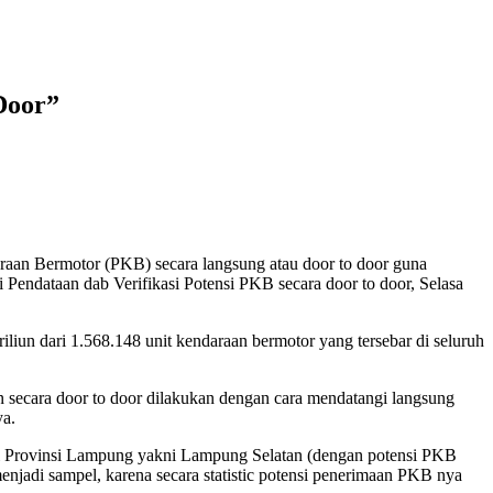
Door”
Bermotor (PKB) secara langsung atau door to door guna
endataan dab Verifikasi Potensi PKB secara door to door, Selasa
iun dari 1.568.148 unit kendaraan bermotor yang tersebar di seluruh
n secara door to door dilakukan dengan cara mendatangi langsung
ya.
r di Provinsi Lampung yakni Lampung Selatan (dengan potensi PKB
njadi sampel, karena secara statistic potensi penerimaan PKB nya