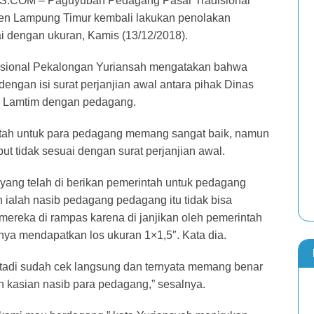
OM – Paguyuban Pedagang Pasar Tradisional
n Lampung Timur kembali lakukan penolakan
i dengan ukuran, Kamis (13/12/2018).
sional Pekalongan Yuriansah mengatakan bahwa
engan isi surat perjanjian awal antara pihak Dinas
) Lamtim dengan pedagang.
intah untuk para pedagang memang sangat baik, namun
ut tidak sesuai dengan surat perjanjian awal.
yang telah di berikan pemerintah untuk pedagang
an ialah nasib pedagang pedagang itu tidak bisa
mereka di rampas karena di janjikan oleh pemerintah
nya mendapatkan los ukuran 1×1,5″. Kata dia.
g tadi sudah cek langsung dan ternyata memang benar
uh kasian nasib para pedagang,” sesalnya.