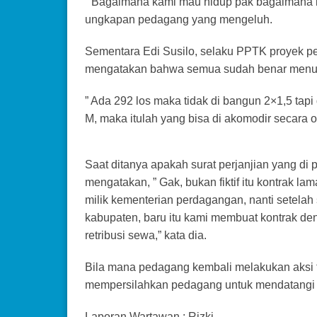
” Bagaimana kami mau hidup pak bagaimana 
ungkapan pedagang yang mengeluh.
Sementara Edi Susilo, selaku PPTK proyek pe
mengatakan bahwa semua sudah benar menur
” Ada 292 los maka tidak di bangun 2×1,5 tapi
M, maka itulah yang bisa di akomodir secara opt
Saat ditanya apakah surat perjanjian yang di p
mengatakan, ” Gak, bukan fiktif itu kontrak la
milik kementerian perdagangan, nanti setela
kabupaten, baru itu kami membuat kontrak de
retribusi sewa,” kata dia.
Bila mana pedagang kembali melakukan aksi tun
mempersilahkan pedagang untuk mendatangi 
Laporan Wartawan : Rizki