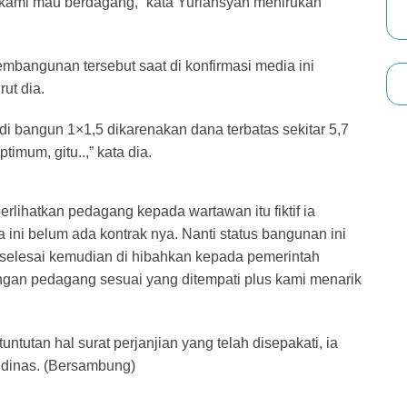
kami mau berdagang,” kata Yuriansyah menirukan
mbangunan tersebut saat di konfirmasi media ini
ut dia.
 di bangun 1×1,5 dikarenakan dana terbatas sekitar 5,7
imum, gitu..,” kata dia.
erlihatkan pedagang kepada wartawan itu fiktif ia
ma ini belum ada kontrak nya. Nanti status bangunan ini
h selesai kemudian di hibahkan kepada pemerintah
ngan pedagang sesuai yang ditempati plus kami menarik
tutan hal surat perjanjian yang telah disepakati, ia
dinas. (Bersambung)