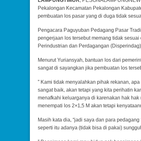
LAMPUNGTIMUR
, PESONALAMPUNGNEWS.C
Pekalongan Kecamatan Pekalongan Kabupate
pembuatan los pasar yang di duga tidak sesua
Pengacara Paguyuban Pedagang Pasar Tradi
pengerjaan los tersebut memang tidak sesuai d
Perindustrian dan Perdagangan (Disperindag
Menurut Yuriansyah, bantuan los dari pemer
sangat di sayangkan jika pembuatan los terseb
” Kami tidak menyalahkan pihak rekanan, apa 
sangat baik, akan tetapi yang kita perihatin k
menafkahi keluarganya di karenakan hak hak 
menempati los 2×1,5 M akan tetapi kenyataan
Masih kata dia, “jadi saya dan para pedagan
seperti itu adanya (tidak bisa di pakai) sungg