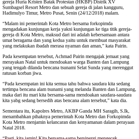
gereja Huria Kristen Batak Protestan (HKBP) Distrik XV
Sumbagsel Resort Metro dan sebuah gereja di jalan kangguru,
Hadimulyo Timur, Metro Pusat, Senin (24/12/2018) malam.
“Malam ini pemerintah Kota Metro bersama forkopimda
mengadakan kunjungan kerja yakni kunjungan ke tiga titik gereja-
gereja di Kota Metro, maksud dari ini adalah kebersamaan antara
umat beragama dan yang kedua yaitu untuk membuat masyarakat
yang melakukan ibadah merasa nyaman dan aman,” kata Pairin.
Pada kesempatan tersebut, Achmad Pairin mengajak jemaat yang
merayakan Natal untuk mendoakan warga Banten dan Lampung
yang tengah dilanda bencana tsunami Selat Sunda yang merenggut
ratusan korban jiwa.
“Pada kesempatan ini kita semua tahu bahwa saudara kita sedang
tertimpa bencana alam tsunami yang melanda Banten dan Lampung,
maka dari itu mari kita bersama-sama mendoakan saudara-saudara
kita yabg sedang bersedih atas bencana alam tersebut,” kata dia.
Sementara itu, Kapolres Metro, AKBP Ganda MH Saragih, S.Ik,
menambahkan pihaknya pemerintah Kota Metro dan Forkopimda
Kota Metro menjamin kelancaran dan kenyamanan dalam perayaan
Natal 2018.
“Pasti, kita jamin! Kita bersama-sama bersinergi mengecek