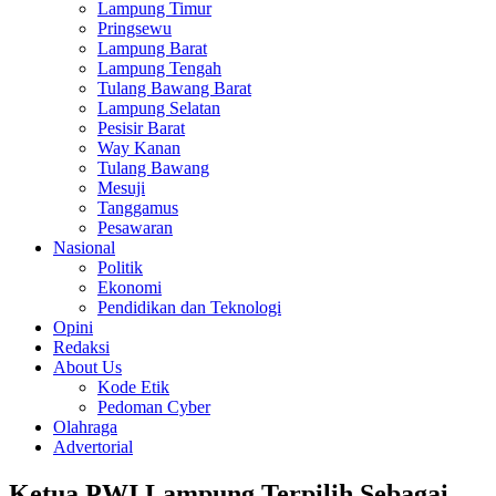
Lampung Timur
Pringsewu
Lampung Barat
Lampung Tengah
Tulang Bawang Barat
Lampung Selatan
Pesisir Barat
Way Kanan
Tulang Bawang
Mesuji
Tanggamus
Pesawaran
Nasional
Politik
Ekonomi
Pendidikan dan Teknologi
Opini
Redaksi
About Us
Kode Etik
Pedoman Cyber
Olahraga
Advertorial
Ketua PWI Lampung Terpilih Sebagai