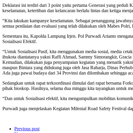
Deklarasi ini terdiri dari 3 point yaitu pertama Generasi yang pe
keselamatan, ketertiban dan kelancaran berlalu lintas dan ketiga menja
“Kita lakukan kampanye keselamatan. Sebagai penanggung jawabnya a
semua penilaian dan evaluasi yang telah dilakukan oleh Mabes Polri
Sementara itu, Kapolda Lampung Irjen. Pol Purwadi Arianto mengataka
Sosialisasi Efektif.
“Untuk Sosialisasi Pasif, kita menggunakan media sosial, media cet
ibukota diantatanya yakni Raffi Ahmad, Sammy Simorangkir, Gracia In
Kemudian, dilakukan juga penyampaian kegiatan yang menarik yakni ke
maupun Bintara yang didukung juga oleh Jasa Raharja, Dinas Perhub
Ada juga pawai budaya dari 34 Provinsi dan dilombakan sehingga ac
Sedangkan untuk rapat terkoordinasi dimulai dari rapat bersama Fo
pihak bioskop. Hasilnya, selama dua minggu kita tayangkan untuk m
“Dan untuk Sosialisasi efektif, kita mengumpulkan mobilitas komunika
Purwadi juga menjelaskan Kegiatan Milenial Road Safety Festival dap
Previous post