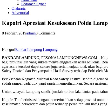
Pedoman Cyber
Olahraga
Advertorial
Kapolri Apresiasi Kesuksesan Polda Lampu
8 Februari 2019
admin
0 Comments
Kategori
Bandar Lampung
Lampung
BANDARLAMPUNG
, PESONALAMPUNGNEWS.COM – Kapolri Prof
bagi provinsi lain yang sukses menyelenggarakan acara Millenial Road
agar acara tersebut dapat sukses juga serta menjadi tolak ukur bagi
Safety Festival dan Penyampaian Hasil Survey terhadap Polri oleh 
Pelaksanaan Kegiatan Milenial Road Safety Festival sendiri digelar
sudah sampai pada titik yang sangat memprihatinkan. Secara nasional
Untuk wilayah Lampung sendiri jumlah korban laka lantas pada tahun
Kapolri Tito berinisiasi dengan memerintahkan setiap provinsi untuk 
keselamatan berkendara dan patuh terhadap peraturan lalu lintas yan