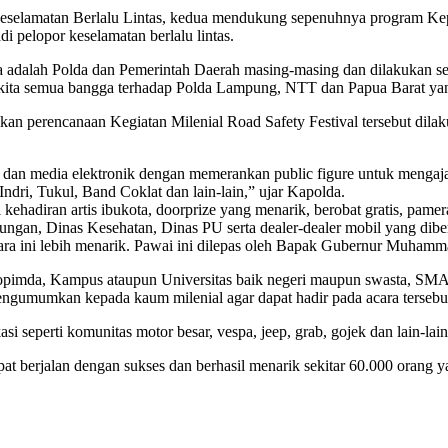
duli Keselamatan Berlalu Lintas, kedua mendukung sepenuhnya program
di pelopor keselamatan berlalu lintas.
dalah Polda dan Pemerintah Daerah masing-masing dan dilakukan secar
, kita semua bangga terhadap Polda Lampung, NTT dan Papua Barat yang
n perencanaan Kegiatan Milenial Road Safety Festival tersebut dilakuk
ak dan media elektronik dengan memerankan public figure untuk mengaj
dri, Tukul, Band Coklat dan lain-lain,” ujar Kapolda.
hadiran artis ibukota, doorprize yang menarik, berobat gratis, pamer
ungan, Dinas Kesehatan, Dinas PU serta dealer-dealer mobil yang dib
ara ini lebih menarik. Pawai ini dilepas oleh Bapak Gubernur Muhamm
rkopimda, Kampus ataupun Universitas baik negeri maupun swasta, SMA
engumumkan kepada kaum milenial agar dapat hadir pada acara tersebu
si seperti komunitas motor besar, vespa, jeep, grab, gojek dan lain-l
at berjalan dengan sukses dan berhasil menarik sekitar 60.000 orang y