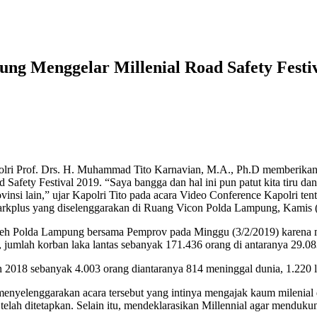
ng Menggelar Millenial Road Safety Festi
. Drs. H. Muhammad Tito Karnavian, M.A., Ph.D memberikan apre
 Safety Festival 2019. “Saya bangga dan hal ini pun patut kita tiru dan
 provinsi lain,” ujar Kapolri Tito pada acara Video Conference Kapolr
Markplus yang diselenggarakan di Ruang Vicon Polda Lampung, Kamis (
 oleh Polda Lampung bersama Pemprov pada Minggu (3/2/2019) karena me
, jumlah korban laka lantas sebanyak 171.436 orang di antaranya 29.08
 2018 sebanyak 4.003 orang diantaranya 814 meninggal dunia, 1.220 lu
menyelenggarakan acara tersebut yang intinya mengajak kaum milenial d
g telah ditetapkan. Selain itu, mendeklarasikan Millennial agar mendu