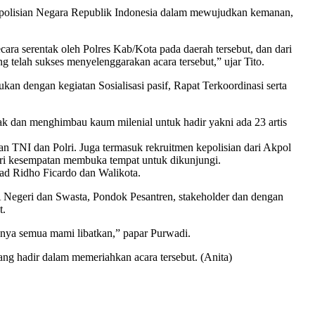
 Kepolisian Negara Republik Indonesia dalam mewujudkan kemanan,
a serentak oleh Polres Kab/Kota pada daerah tersebut, dan dari
 telah sukses menyelenggarakan acara tersebut,” ujar Tito.
an dengan kegiatan Sosialisasi pasif, Rapat Terkoordinasi serta
ak dan menghimbau kaum milenial untuk hadir yakni ada 23 artis
an TNI dan Polri. Juga termasuk rekruitmen kepolisian dari Akpol
eri kesempatan membuka tempat untuk dikunjungi.
ad Ridho Ficardo dan Walikota.
 Negeri dan Swasta, Pondok Pesantren, stakeholder dan dengan
t.
ainnya semua mami libatkan,” papar Purwadi.
ang hadir dalam memeriahkan acara tersebut. (Anita)