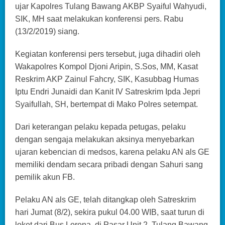
ujar Kapolres Tulang Bawang AKBP Syaiful Wahyudi,
SIK, MH saat melakukan konferensi pers. Rabu
(13/2/2019) siang.
Kegiatan konferensi pers tersebut, juga dihadiri oleh
Wakapolres Kompol Djoni Aripin, S.Sos, MM, Kasat
Reskrim AKP Zainul Fahcry, SIK, Kasubbag Humas
Iptu Endri Junaidi dan Kanit IV Satreskrim Ipda Jepri
Syaifullah, SH, bertempat di Mako Polres setempat.
Dari keterangan pelaku kepada petugas, pelaku
dengan sengaja melakukan aksinya menyebarkan
ujaran kebencian di medsos, karena pelaku AN als GE
memiliki dendam secara pribadi dengan Sahuri sang
pemilik akun FB.
Pelaku AN als GE, telah ditangkap oleh Satreskrim
hari Jumat (8/2), sekira pukul 04.00 WIB, saat turun di
loket dari Bus Lorena, di Pasar Unit 2, Tulang Bawang.