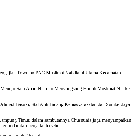
ajian Triwulan PAC Muslimat Nahdlatul Ulama Kecamatan
ma “Menuju Satu Abad NU dan Menyongsong Harlah Muslimat NU ke
 Ahmad Basuki, Staf Ahli Bidang Kemasyarakatan dan Sumberdaya
un Lampung Timur, dalam sambutannya Chusnunia juga menyampaikan
rhindar dari penyakit tersebut.
rang nyamuk,” kata dia.