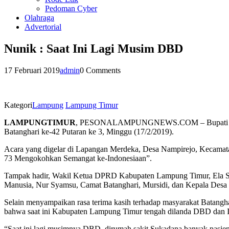
Pedoman Cyber
Olahraga
Advertorial
Nunik : Saat Ini Lagi Musim DBD
17 Februari 2019
admin
0 Comments
Kategori
Lampung
Lampung Timur
LAMPUNGTIMUR
, PESONALAMPUNGNEWS.COM – Bupati Lampun
Batanghari ke-42 Putaran ke 3, Minggu (17/2/2019).
Acara yang digelar di Lapangan Merdeka, Desa Nampirejo, Kecam
73 Mengokohkan Semangat ke-Indonesiaan”.
Tampak hadir, Wakil Ketua DPRD Kabupaten Lampung Timur, Ela S
Manusia, Nur Syamsu, Camat Batanghari, Mursidi, dan Kepala Desa 
Selain menyampaikan rasa terima kasih terhadap masyarakat Batan
bahwa saat ini Kabupaten Lampung Timur tengah dilanda DBD dan Ia b
“Saat ini lagi musimnya DBD, dirumah sakit Sukadana banyak pasien 