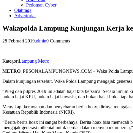
Pedoman Cyber
Olahraga
Advertorial
Wakapolda Lampung Kunjungan Kerja ke
28 Februari 2019
admin
0 Comments
Kategori
Lampung
Metro
METRO
, PESONALAMPUNGNEWS.COM – Waka Polda Lampung, Brigj
Dalam kunjungan tersebut, Waka Polda Lampung mengajak generasi mil
“Pileg dan pilpres 2019 ini adalah hajat kita bersama. Secara umum k
bukan hajat KPU, bukan hajat bawaslu, dan bukan hajat Polda tapi h
Menyikapi kerawanan dan penyebaran berita hoax, dirinya mengajak 
Kesatuan Republik Indonesia (NKRI).
“Berita-berita hoax ini sangat berbahaya. Berita hoax bisa memecah
mengajak generasi millenial untuk cerdas dalam menyebarkan berita,”
Gedung Wisma Haji Kota Metro, Kamis (28/2).