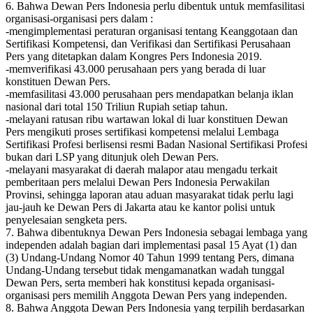
6. Bahwa Dewan Pers Indonesia perlu dibentuk untuk memfasilitasi
organisasi-organisasi pers dalam :
-mengimplementasi peraturan organisasi tentang Keanggotaan dan
Sertifikasi Kompetensi, dan Verifikasi dan Sertifikasi Perusahaan
Pers yang ditetapkan dalam Kongres Pers Indonesia 2019.
-memverifikasi 43.000 perusahaan pers yang berada di luar
konstituen Dewan Pers.
-memfasilitasi 43.000 perusahaan pers mendapatkan belanja iklan
nasional dari total 150 Triliun Rupiah setiap tahun.
-melayani ratusan ribu wartawan lokal di luar konstituen Dewan
Pers mengikuti proses sertifikasi kompetensi melalui Lembaga
Sertifikasi Profesi berlisensi resmi Badan Nasional Sertifikasi Profesi
bukan dari LSP yang ditunjuk oleh Dewan Pers.
-melayani masyarakat di daerah malapor atau mengadu terkait
pemberitaan pers melalui Dewan Pers Indonesia Perwakilan
Provinsi, sehingga laporan atau aduan masyarakat tidak perlu lagi
jau-jauh ke Dewan Pers di Jakarta atau ke kantor polisi untuk
penyelesaian sengketa pers.
7. Bahwa dibentuknya Dewan Pers Indonesia sebagai lembaga yang
independen adalah bagian dari implementasi pasal 15 Ayat (1) dan
(3) Undang-Undang Nomor 40 Tahun 1999 tentang Pers, dimana
Undang-Undang tersebut tidak mengamanatkan wadah tunggal
Dewan Pers, serta memberi hak konstitusi kepada organisasi-
organisasi pers memilih Anggota Dewan Pers yang independen.
8. Bahwa Anggota Dewan Pers Indonesia yang terpilih berdasarkan