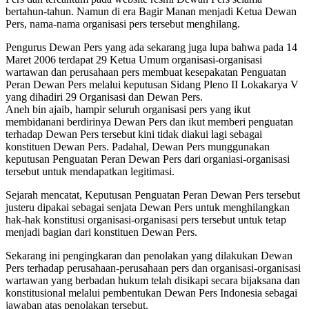
bertahun-tahun. Namun di era Bagir Manan menjadi Ketua Dewan
Pers, nama-nama organisasi pers tersebut menghilang.
Pengurus Dewan Pers yang ada sekarang juga lupa bahwa pada 14
Maret 2006 terdapat 29 Ketua Umum organisasi-organisasi
wartawan dan perusahaan pers membuat kesepakatan Penguatan
Peran Dewan Pers melalui keputusan Sidang Pleno II Lokakarya V
yang dihadiri 29 Organisasi dan Dewan Pers.
Aneh bin ajaib, hampir seluruh organisasi pers yang ikut
membidanani berdirinya Dewan Pers dan ikut memberi penguatan
terhadap Dewan Pers tersebut kini tidak diakui lagi sebagai
konstituen Dewan Pers. Padahal, Dewan Pers munggunakan
keputusan Penguatan Peran Dewan Pers dari organiasi-organisasi
tersebut untuk mendapatkan legitimasi.
Sejarah mencatat, Keputusan Penguatan Peran Dewan Pers tersebut
justeru dipakai sebagai senjata Dewan Pers untuk menghilangkan
hak-hak konstitusi organisasi-organisasi pers tersebut untuk tetap
menjadi bagian dari konstituen Dewan Pers.
Sekarang ini pengingkaran dan penolakan yang dilakukan Dewan
Pers terhadap perusahaan-perusahaan pers dan organisasi-organisasi
wartawan yang berbadan hukum telah disikapi secara bijaksana dan
konstitusional melalui pembentukan Dewan Pers Indonesia sebagai
jawaban atas penolakan tersebut.