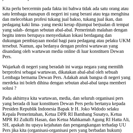
Kita perlu bercermin pada fakta ini bahwa tidak ada satu orang atau
satu lembaga manapun di negeri ini yang berani atau tega menghina
dan melecehkan profesi tukang jual bakso, tukang jual ikan, dan
pedagang kaki lima- yang meski kerap dijumpai berjualan di tempat
yang salah- dengan sebutan abal-abal. Pemerintah malahan dengan
begitu intens berupaya menyediakan lokasi berdagang dan
dukungan pembiayaan modal bagi para pedagang atau pelaku UKM
tersebut. Namun, apa bedanya dengan profesi wartawan yang
disandang oleh wartawan media online di luar konstituen Dewan
Pers.
Wajarkah di negeri yang beradab ini warga negara yang memilih
berprofesi sebagai wartawan, dikatakan abal-abal oleh sebuah
Lembaga bernama Dewan Pers. Adakah anak bangsa di negeri yang
merdeka ini boleh dihina dengan sebutan abal-abal tanpa memberi
solusi ?
Pada akhirnya kita wartawan, media, dan seluruh organisasi pers
yang berada di luar konstituen Dewan Pers perlu bertanya kepada
Presiden Republik Indonesia Bapak Ir H. Joko Widodo selaku
Kepala Pemerintahan, Ketua DPR RI Bambang Susatyo, Ketua
MPR RI Zulkifli Hasan, dan Ketua Mahkamah Agung RI Hatta Ali,
SH, apakah itu upaya kejahatan dan pengangkangan terhadap UU
Pers jika kita (organisasi-organisasi pers yang berbadan hukum)