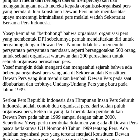
pimpinan media dari berbagai daerah mempercayakan dan
menggantungkan nasib mereka kepada organisasi-organisasi pers
yang berada di luar konstituen Dewan Pers untuk memfasilitasi
upaya memerangi kriminalisasi pers melalui wadah Sekretariat
Bersama Pers Indonesia.
Yosep kemudian “berbohong” bahwa organisasi-organisasi pers
yang membentuk DPI sebelumnya pernah mendaftarkan diri untuk
bergabung dengan Dewan Pers. Namun tidak bisa memenuhi
persyaratan-persyaratan mendasar, seperti beranggotakan 500 orang
untuk sebuah organisasi wartawan dan 200 perusahaan untuk
sebuah organisasi perusahaan pers.
Yosef mungkin tidak mengerti dan mengetahui sejarah bahwa ada
beberapa organisasi pers yang ada di Sekber adalah Konstituen
Dewan Pers yang ikut mendirikan kembali Dewan Pers pada saat
dibubarkan dan terbitnya Undang-Undang Pers yang baru pada
tahun 1999.
Serikat Pers Republik Indonesia dan Himpunan Insan Pers Seluruh
Indonesia adalah contoh dua organisasi pers, dari sekian puluh
organisasi pers, ketika itu yang ikut membidani pembentukan
Dewan Pers pada tahun 1999 sampai dengan tahun 2000.
Sepertinya Yosep perlu membuka dokumen yang ada di Dewan Pers
pasca berlakunya UU Nomor 40 Tahun 1999 tentang Pers. Ada
puluhan organisasi pers yang tercatat menjadi konstituen Dewan
Pers dan tercantum pada website resmi Dewan Pers selama