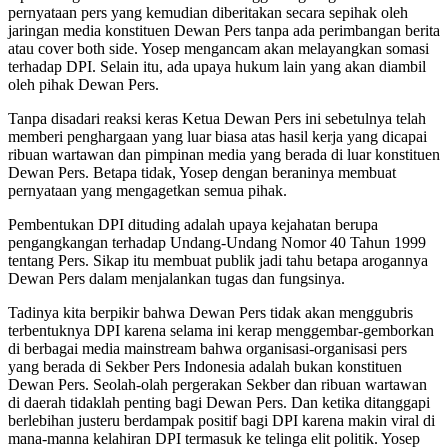
pernyataan pers yang kemudian diberitakan secara sepihak oleh
jaringan media konstituen Dewan Pers tanpa ada perimbangan berita
atau cover both side. Yosep mengancam akan melayangkan somasi
terhadap DPI. Selain itu, ada upaya hukum lain yang akan diambil
oleh pihak Dewan Pers.
Tanpa disadari reaksi keras Ketua Dewan Pers ini sebetulnya telah
memberi penghargaan yang luar biasa atas hasil kerja yang dicapai
ribuan wartawan dan pimpinan media yang berada di luar konstituen
Dewan Pers. Betapa tidak, Yosep dengan beraninya membuat
pernyataan yang mengagetkan semua pihak.
Pembentukan DPI dituding adalah upaya kejahatan berupa
pengangkangan terhadap Undang-Undang Nomor 40 Tahun 1999
tentang Pers. Sikap itu membuat publik jadi tahu betapa arogannya
Dewan Pers dalam menjalankan tugas dan fungsinya.
Tadinya kita berpikir bahwa Dewan Pers tidak akan menggubris
terbentuknya DPI karena selama ini kerap menggembar-gemborkan
di berbagai media mainstream bahwa organisasi-organisasi pers
yang berada di Sekber Pers Indonesia adalah bukan konstituen
Dewan Pers. Seolah-olah pergerakan Sekber dan ribuan wartawan
di daerah tidaklah penting bagi Dewan Pers. Dan ketika ditanggapi
berlebihan justeru berdampak positif bagi DPI karena makin viral di
mana-manna kelahiran DPI termasuk ke telinga elit politik. Yosep