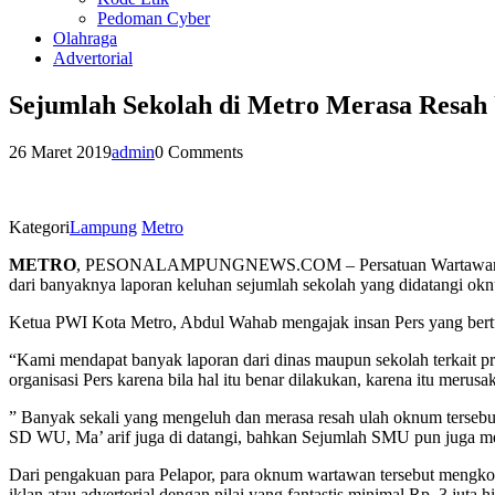
Pedoman Cyber
Olahraga
Advertorial
Sejumlah Sekolah di Metro Merasa Resa
26 Maret 2019
admin
0 Comments
Kategori
Lampung
Metro
METRO
, PESONALAMPUNGNEWS.COM – Persatuan Wartawan Indones
dari banyaknya laporan keluhan sejumlah sekolah yang didatangi okn
Ketua PWI Kota Metro, Abdul Wahab mengajak insan Pers yang bertu
“Kami mendapat banyak laporan dari dinas maupun sekolah terkait 
organisasi Pers karena bila hal itu benar dilakukan, karena itu meru
” Banyak sekali yang mengeluh dan merasa resah ulah oknum tersebu
SD WU, Ma’ arif juga di datangi, bahkan Sejumlah SMU pun juga me
Dari pengakuan para Pelapor, para oknum wartawan tersebut mengkon
iklan atau advertorial dengan nilai yang fantastis minimal Rp. 3 juta h