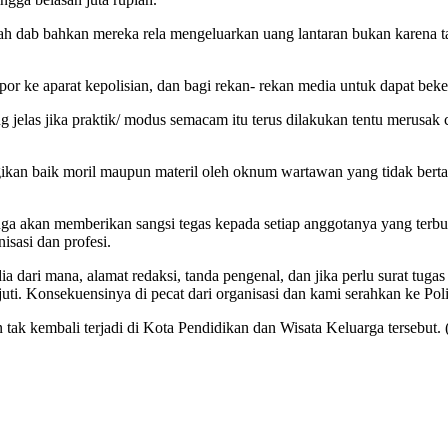
h dab bahkan mereka rela mengeluarkan uang lantaran bukan karena ta
e aparat kepolisian, dan bagi rekan- rekan media untuk dapat bekerja
 jelas jika praktik/ modus semacam itu terus dilakukan tentu merusak 
ugikan baik moril maupun materil oleh oknum wartawan yang tidak ber
juga akan memberikan sangsi tegas kepada setiap anggotanya yang te
sasi dan profesi.
dari mana, alamat redaksi, tanda pengenal, dan jika perlu surat tuga
ti. Konsekuensinya di pecat dari organisasi dan kami serahkan ke Poli
tak kembali terjadi di Kota Pendidikan dan Wisata Keluarga tersebut. (