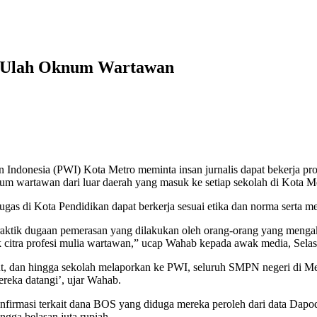
h Ulah Oknum Wartawan
ia (PWI) Kota Metro meminta insan jurnalis dapat bekerja profes
um wartawan dari luar daerah yang masuk ke setiap sekolah di Kota M
gas di Kota Pendidikan dapat berkerja sesuai etika dan norma serta
praktik dugaan pemerasan yang dilakukan oleh orang-orang yang meng
sak citra profesi mulia wartawan,” ucap Wahab kepada awak media, Selas
t, dan hingga sekolah melaporkan ke PWI, seluruh SMPN negeri di Me
reka datangi’, ujar Wahab.
firmasi terkait dana BOS yang diduga mereka peroleh dari data Dapod
ingga belasan juta rupiah.