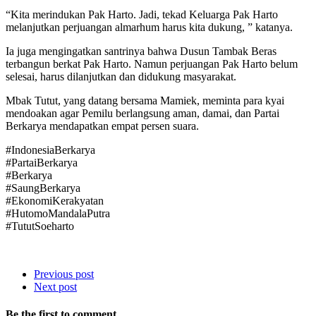
“Kita merindukan Pak Harto. Jadi, tekad Keluarga Pak Harto
melanjutkan perjuangan almarhum harus kita dukung, ” katanya.
Ia juga mengingatkan santrinya bahwa Dusun Tambak Beras
terbangun berkat Pak Harto. Namun perjuangan Pak Harto belum
selesai, harus dilanjutkan dan didukung masyarakat.
Mbak Tutut, yang datang bersama Mamiek, meminta para kyai
mendoakan agar Pemilu berlangsung aman, damai, dan Partai
Berkarya mendapatkan empat persen suara.
#IndonesiaBerkarya
#PartaiBerkarya
#Berkarya
#SaungBerkarya
#EkonomiKerakyatan
#HutomoMandalaPutra
#TututSoeharto
Previous post
Next post
Be the first to comment