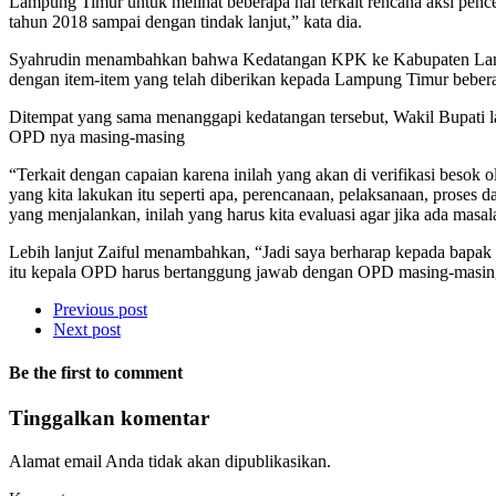
Lampung Timur untuk melihat beberapa hal terkait rencana aksi pen
tahun 2018 sampai dengan tindak lanjut,” kata dia.
Syahrudin menambahkan bahwa Kedatangan KPK ke Kabupaten Lampung
dengan item-item yang telah diberikan kepada Lampung Timur beberap
Ditempat yang sama menanggapi kedatangan tersebut, Wakil Bupati 
OPD nya masing-masing
“Terkait dengan capaian karena inilah yang akan di verifikasi besok 
yang kita lakukan itu seperti apa, perencanaan, pelaksanaan, proses d
yang menjalankan, inilah yang harus kita evaluasi agar jika ada masala
Lebih lanjut Zaiful menambahkan, “Jadi saya berharap kepada bapak ibu 
itu kepala OPD harus bertanggung jawab dengan OPD masing-masing
Previous post
Next post
Be the first to comment
Tinggalkan komentar
Alamat email Anda tidak akan dipublikasikan.