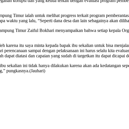
cegahan korupsi dan yang kedua terkait dengan evaluasi program pembe
 Timur ialah untuk melihat progress terkait program pemberantasan
a waktu yang lalu, “Seperti dana desa dan lain sebagainya akan dilih
lampung Timur Zaiful Bokhari menyampaikan bahwa setiap kepala Org
oleh karena itu saya minta kepada bapak ibu sekalian untuk bisa menjal
ari perencanaan sampai dengan pelaksanaan ini harus selalu kita evaluas
h dapat diatasi dan capaian yang sudah di targetkan itu dapat dicapai d
sekalian ini tidak hanya dilakukan karena akan ada kedatangan seperti i
,” pungkasnya.(Jauhari)