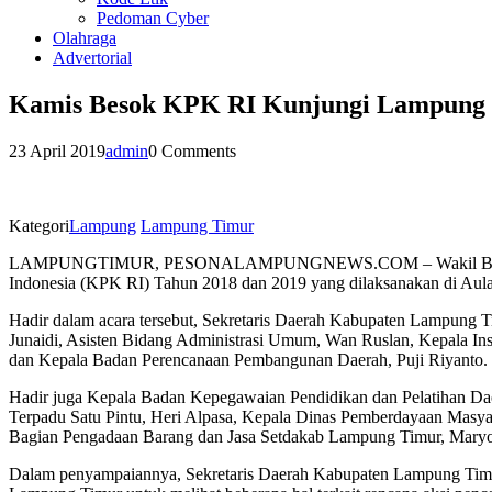
Pedoman Cyber
Olahraga
Advertorial
Kamis Besok KPK RI Kunjungi Lampung
23 April 2019
admin
0 Comments
Kategori
Lampung
Lampung Timur
LAMPUNGTIMUR, PESONALAMPUNGNEWS.COM – Wakil Bupati lampun
Indonesia (KPK RI) Tahun 2018 dan 2019 yang dilaksanakan di Aula
Hadir dalam acara tersebut, Sekretaris Daerah Kabupaten Lampung 
Junaidi, Asisten Bidang Administrasi Umum, Wan Ruslan, Kepala In
dan Kepala Badan Perencanaan Pembangunan Daerah, Puji Riyanto.
Hadir juga Kepala Badan Kepegawaian Pendidikan dan Pelatihan D
Terpadu Satu Pintu, Heri Alpasa, Kepala Dinas Pemberdayaan Masy
Bagian Pengadaan Barang dan Jasa Setdakab Lampung Timur, Mary
Dalam penyampaiannya, Sekretaris Daerah Kabupaten Lampung Timur