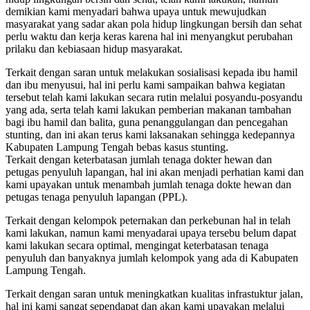
demikian kami menyadari bahwa upaya untuk mewujudkan
masyarakat yang sadar akan pola hidup lingkungan bersih dan sehat
perlu waktu dan kerja keras karena hal ini menyangkut perubahan
prilaku dan kebiasaan hidup masyarakat.
Terkait dengan saran untuk melakukan sosialisasi kepada ibu hamil
dan ibu menyusui, hal ini perlu kami sampaikan bahwa kegiatan
tersebut telah kami lakukan secara rutin melalui posyandu-posyandu
yang ada, serta telah kami lakukan pemberian makanan tambahan
bagi ibu hamil dan balita, guna penanggulangan dan pencegahan
stunting, dan ini akan terus kami laksanakan sehingga kedepannya
Kabupaten Lampung Tengah bebas kasus stunting.
Terkait dengan keterbatasan jumlah tenaga dokter hewan dan
petugas penyuluh lapangan, hal ini akan menjadi perhatian kami dan
kami upayakan untuk menambah jumlah tenaga dokte hewan dan
petugas tenaga penyuluh lapangan (PPL).
Terkait dengan kelompok peternakan dan perkebunan hal in telah
kami lakukan, namun kami menyadarai upaya tersebu belum dapat
kami lakukan secara optimal, mengingat keterbatasan tenaga
penyuluh dan banyaknya jumlah kelompok yang ada di Kabupaten
Lampung Tengah.
Terkait dengan saran untuk meningkatkan kualitas infrastuktur jalan,
hal ini kami sangat sependapat dan akan kami upayakan melalui