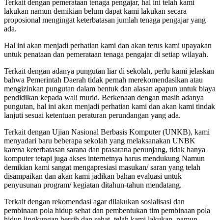
Terkait dengan pemerataan tenaga pengajar, hal ini telah kami
lakukan namun demikian belum dapat kami lakukan secara
proposional mengingat keterbatasan jumlah tenaga pengajar yang
ada.
Hal ini akan menjadi perhatian kami dan akan terus kami upayakan
untuk penataan dan pemerataan tenaga pengajar di setiap wilayah.
Terkait dengan adanya pungutan liar di sekolah, perlu kami jelaskan
bahwa Pemerintah Daerah tidak pernah merekomendasikan atau
mengizinkan pungutan dalam bentuk dan alasan apapun untuk biaya
pendidikan kepada wali murid. Berkenaan dengan masih adanya
pungutan, hal ini akan menjadi perhatian kami dan akan kami tindak
lanjuti sesuai ketentuan peraturan perundangan yang ada.
Terkait dengan Ujian Nasional Berbasis Komputer (UNKB), kami
menyadari baru beberapa sekolah yang melaksanakan UNBK
karena keterbatasan sarana dan prasarana penunjang, tidak hanya
komputer tetapi juga akses internetnya harus mendukung Namun
demikian kami sangat mengapresiasi masukan/ saran yang telah
disampaikan dan akan kami jadikan bahan evaluasi untuk
penyusunan program/ kegiatan ditahun-tahun mendatang.
Terkait dengan rekomendasi agar dilakukan sosialisasi dan
pembinaan pola hidup sehat dan pembentukan tim pembinaan pola
hidup lingkungan bersih dan sehat, telah kami lakukan, namun