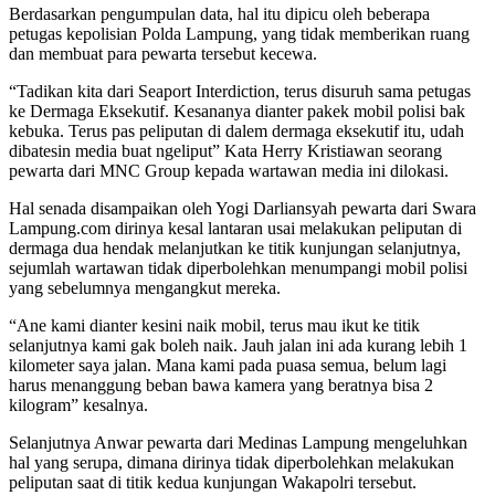
Berdasarkan pengumpulan data, hal itu dipicu oleh beberapa
petugas kepolisian Polda Lampung, yang tidak memberikan ruang
dan membuat para pewarta tersebut kecewa.
“Tadikan kita dari Seaport Interdiction, terus disuruh sama petugas
ke Dermaga Eksekutif. Kesananya dianter pakek mobil polisi bak
kebuka. Terus pas peliputan di dalem dermaga eksekutif itu, udah
dibatesin media buat ngeliput” Kata Herry Kristiawan seorang
pewarta dari MNC Group kepada wartawan media ini dilokasi.
Hal senada disampaikan oleh Yogi Darliansyah pewarta dari Swara
Lampung.com dirinya kesal lantaran usai melakukan peliputan di
dermaga dua hendak melanjutkan ke titik kunjungan selanjutnya,
sejumlah wartawan tidak diperbolehkan menumpangi mobil polisi
yang sebelumnya mengangkut mereka.
“Ane kami dianter kesini naik mobil, terus mau ikut ke titik
selanjutnya kami gak boleh naik. Jauh jalan ini ada kurang lebih 1
kilometer saya jalan. Mana kami pada puasa semua, belum lagi
harus menanggung beban bawa kamera yang beratnya bisa 2
kilogram” kesalnya.
Selanjutnya Anwar pewarta dari Medinas Lampung mengeluhkan
hal yang serupa, dimana dirinya tidak diperbolehkan melakukan
peliputan saat di titik kedua kunjungan Wakapolri tersebut.