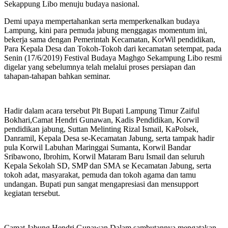
Sekappung Libo menuju budaya nasional.
Demi upaya mempertahankan serta memperkenalkan budaya
Lampung, kini para pemuda jabung menggagas momentum ini,
bekerja sama dengan Pemerintah Kecamatan, KorWil pendidikan,
Para Kepala Desa dan Tokoh-Tokoh dari kecamatan setempat, pada
Senin (17/6/2019) Festival Budaya Maghgo Sekampung Libo resmi
digelar yang sebelumnya telah melalui proses persiapan dan
tahapan-tahapan bahkan seminar.
Hadir dalam acara tersebut Plt Bupati Lampung Timur Zaiful
Bokhari,Camat Hendri Gunawan, Kadis Pendidikan, Korwil
pendidikan jabung, Suttan Melinting Rizal Ismail, KaPolsek,
Danramil, Kepala Desa se-Kecamatan Jabung, serta tampak hadir
pula Korwil Labuhan Maringgai Sumanta, Korwil Bandar
Sribawono, Ibrohim, Korwil Mataram Baru Ismail dan seluruh
Kepala Sekolah SD, SMP dan SMA se Kecamatan Jabung, serta
tokoh adat, masyarakat, pemuda dan tokoh agama dan tamu
undangan. Bupati pun sangat mengapresiasi dan mensupport
kegiatan tersebut.
Camat Jabung Hendri Gunawan Dalam sambutannya mengatakan