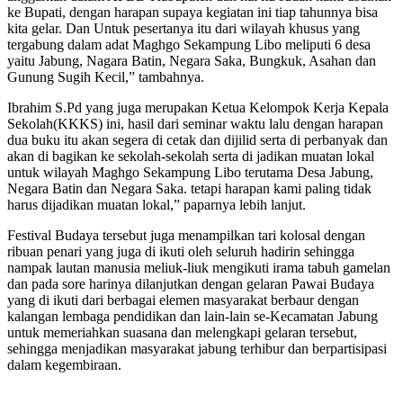
ke Bupati, dengan harapan supaya kegiatan ini tiap tahunnya bisa
kita gelar. Dan Untuk pesertanya itu dari wilayah khusus yang
tergabung dalam adat Maghgo Sekampung Libo meliputi 6 desa
yaitu Jabung, Nagara Batin, Negara Saka, Bungkuk, Asahan dan
Gunung Sugih Kecil,” tambahnya.
Ibrahim S.Pd yang juga merupakan Ketua Kelompok Kerja Kepala
Sekolah(KKKS) ini, hasil dari seminar waktu lalu dengan harapan
dua buku itu akan segera di cetak dan dijilid serta di perbanyak dan
akan di bagikan ke sekolah-sekolah serta di jadikan muatan lokal
untuk wilayah Maghgo Sekampung Libo terutama Desa Jabung,
Negara Batin dan Negara Saka. tetapi harapan kami paling tidak
harus dijadikan muatan lokal,” paparnya lebih lanjut.
Festival Budaya tersebut juga menampilkan tari kolosal dengan
ribuan penari yang juga di ikuti oleh seluruh hadirin sehingga
nampak lautan manusia meliuk-liuk mengikuti irama tabuh gamelan
dan pada sore harinya dilanjutkan dengan gelaran Pawai Budaya
yang di ikuti dari berbagai elemen masyarakat berbaur dengan
kalangan lembaga pendidikan dan lain-lain se-Kecamatan Jabung
untuk memeriahkan suasana dan melengkapi gelaran tersebut,
sehingga menjadikan masyarakat jabung terhibur dan berpartisipasi
dalam kegembiraan.