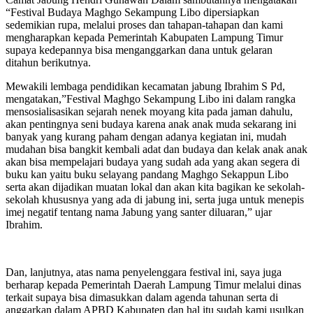
“Festival Budaya Maghgo Sekampung Libo dipersiapkan
sedemikian rupa, melalui proses dan tahapan-tahapan dan kami
mengharapkan kepada Pemerintah Kabupaten Lampung Timur
supaya kedepannya bisa menganggarkan dana untuk gelaran
ditahun berikutnya.
Mewakili lembaga pendidikan kecamatan jabung Ibrahim S Pd,
mengatakan,”Festival Maghgo Sekampung Libo ini dalam rangka
mensosialisasikan sejarah nenek moyang kita pada jaman dahulu,
akan pentingnya seni budaya karena anak anak muda sekarang ini
banyak yang kurang paham dengan adanya kegiatan ini, mudah
mudahan bisa bangkit kembali adat dan budaya dan kelak anak anak
akan bisa mempelajari budaya yang sudah ada yang akan segera di
buku kan yaitu buku selayang pandang Maghgo Sekappun Libo
serta akan dijadikan muatan lokal dan akan kita bagikan ke sekolah-
sekolah khususnya yang ada di jabung ini, serta juga untuk menepis
imej negatif tentang nama Jabung yang santer diluaran,” ujar
Ibrahim.
Dan, lanjutnya, atas nama penyelenggara festival ini, saya juga
berharap kepada Pemerintah Daerah Lampung Timur melalui dinas
terkait supaya bisa dimasukkan dalam agenda tahunan serta di
anggarkan dalam APBD Kabupaten dan hal itu sudah kami usulkan