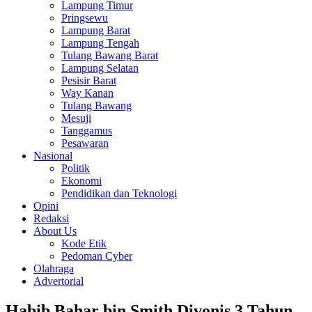
Lampung Timur
Pringsewu
Lampung Barat
Lampung Tengah
Tulang Bawang Barat
Lampung Selatan
Pesisir Barat
Way Kanan
Tulang Bawang
Mesuji
Tanggamus
Pesawaran
Nasional
Politik
Ekonomi
Pendidikan dan Teknologi
Opini
Redaksi
About Us
Kode Etik
Pedoman Cyber
Olahraga
Advertorial
Habib Bahar bin Smith Divonis 3 Tahun