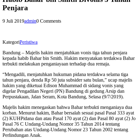
Penjara
9 Juli 2019
admin
0 Comments
Kategori
Peristiwa
Bandung – Majelis hakim menjatuhkan vonis tiga tahun penjara
kepada habib Bahar bin Smith. Hakim menyatakan terdakwa Bahar
terbukti melakukan penganiayaan terhadap dua remaja.
“Mengadili, menjatuhkan hukuman pidana terdakwa selama tiga
tahun penjara, denda Rp 50 juta subsider satu bulan,” ucap majelis
hakim yang diketuai Edison Muhammad di sidang vonis yang
digelar Pengadilan Negeri (PN) Bandung di gedung Arsip dan
Perpustakaan, Jalan Seram, Kota Bandung, Selasa (9/7/2019).
Majelis hakim menegaskan bahwa Bahar terbukti menganiaya dua
korban. Menurut hakim, Bahar bersalah sesuai pasal Pasal 333 ayat
(2) KUHPidana dan atau Pasal 170 ayat (2) dan Pasal 80 ayat (2) Jo
Pasal 76 C Undang-Undang Nomor 35 Tahun 2014 tentang
Perubahan atas Undang-Undang Nomor 23 Tahun 2002 tentang
Perlindungan Anak.