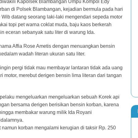
diwakili Kapolsek Blambangan Umpu Kompol Edy
rban di Polsek Blambangan, kejadian bermula pada hari
00 Wib datang seorang laki-laki mengendari sepeda motor
kai topi pet warna coklat muda, baju kaos berkerah
n eceran sebanyak satu liter di warung Ida.
rnama Affia Rose Ametis dengan menuangkan bensin
kedalam wadah literan ukuran satu liter.
h ingin pergi tidak mau membayar lantaran tidak ada uang
ari motor, merebut derigen bensin lima literan dari tangan
lu pelaku mengeluarkan mengeluarkan sebuah Korek api
gan bersama derigen berisikan bensin korban, karena
ehingga membakar warung milik Ida Royani
idalamnya.
t namun korban mengalami kerugian di taksir Rp. 250