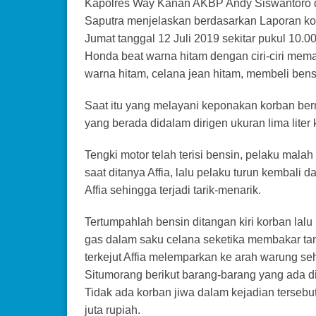
Kapolres Way Kanan AKBP Andy Siswantoro 
Saputra menjelaskan berdasarkan Laporan ko
Jumat tanggal 12 Juli 2019 sekitar pukul 10.
Honda beat warna hitam dengan ciri-ciri mema
warna hitam, celana jean hitam, membeli bensi
Saat itu yang melayani keponakan korban be
yang berada didalam dirigen ukuran lima liter 
Tengki motor telah terisi bensin, pelaku mala
saat ditanya Affia, lalu pelaku turun kembali d
Affia sehingga terjadi tarik-menarik.
Tertumpahlah bensin ditangan kiri korban la
gas dalam saku celana seketika membakar tan
terkejut Affia melemparkan ke arah warung s
Situmorang berikut barang-barang yang ada d
Tidak ada korban jiwa dalam kejadian tersebu
juta rupiah.