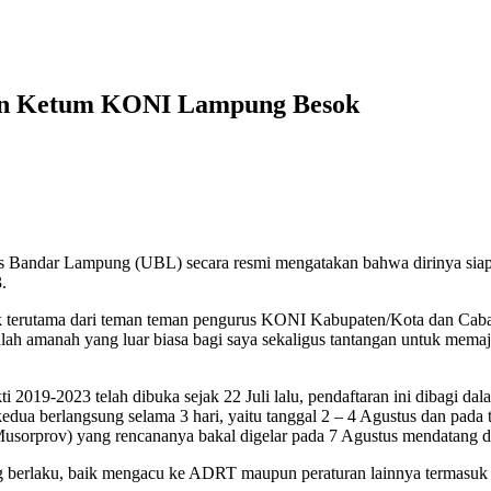
lon Ketum KONI Lampung Besok
s Bandar Lampung (UBL) secara resmi mengatakan bahwa dirinya sia
.
ak terutama dari teman teman pengurus KONI Kabupaten/Kota dan Caba
ah amanah yang luar biasa bagi saya sekaligus tantangan untuk mema
-2023 telah dibuka sejak 22 Juli lalu, pendaftaran ini dibagi dalam
kedua berlangsung selama 3 hari, yaitu tanggal 2 – 4 Agustus dan pad
usorprov) yang rencananya bakal digelar pada 7 Agustus mendatang 
berlaku, baik mengacu ke ADRT maupun peraturan lainnya termasuk 