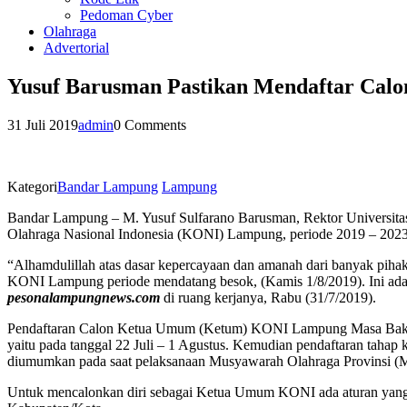
Pedoman Cyber
Olahraga
Advertorial
Yusuf Barusman Pastikan Mendaftar Ca
31 Juli 2019
admin
0 Comments
Kategori
Bandar Lampung
Lampung
Bandar Lampung – M. Yusuf Sulfarano Barusman, Rektor Universita
Olahraga Nasional Indonesia (KONI) Lampung, periode 2019 – 2023
“Alhamdulillah atas dasar kepercayaan dan amanah dari banyak pih
KONI Lampung periode mendatang besok, (Kamis 1/8/2019). Ini adal
pesonalampungnews.com
di ruang kerjanya, Rabu (31/7/2019).
Pendaftaran Calon Ketua Umum (Ketum) KONI Lampung Masa Bakti 2019
yaitu pada tanggal 22 Juli – 1 Agustus. Kemudian pendaftaran tahap 
diumumkan pada saat pelaksanaan Musyawarah Olahraga Provinsi (M
Untuk mencalonkan diri sebagai Ketua Umum KONI ada aturan yang 