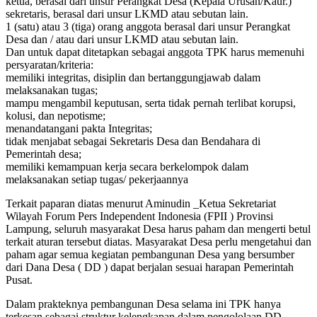
ketua, berasal dari unsur Perangkat Desa (Kepala Urusan/Kaur.)
sekretaris, berasal dari unsur LKMD atau sebutan lain.
1 (satu) atau 3 (tiga) orang anggota berasal dari unsur Perangkat
Desa dan / atau dari unsur LKMD atau sebutan lain.
Dan untuk dapat ditetapkan sebagai anggota TPK harus memenuhi
persyaratan/kriteria:
memiliki integritas, disiplin dan bertanggungjawab dalam
melaksanakan tugas;
mampu mengambil keputusan, serta tidak pernah terlibat korupsi,
kolusi, dan nepotisme;
menandatangani pakta Integritas;
tidak menjabat sebagai Sekretaris Desa dan Bendahara di
Pemerintah desa;
memiliki kemampuan kerja secara berkelompok dalam
melaksanakan setiap tugas/ pekerjaannya
Terkait paparan diatas menurut Aminudin _Ketua Sekretariat
Wilayah Forum Pers Independent Indonesia (FPII ) Provinsi
Lampung, seluruh masyarakat Desa harus paham dan mengerti betul
terkait aturan tersebut diatas. Masyarakat Desa perlu mengetahui dan
paham agar semua kegiatan pembangunan Desa yang bersumber
dari Dana Desa ( DD ) dapat berjalan sesuai harapan Pemerintah
Pusat.
Dalam prakteknya pembangunan Desa selama ini TPK hanya
terkesan sebagai struktur kelengkapan dalam pengololaan DD.