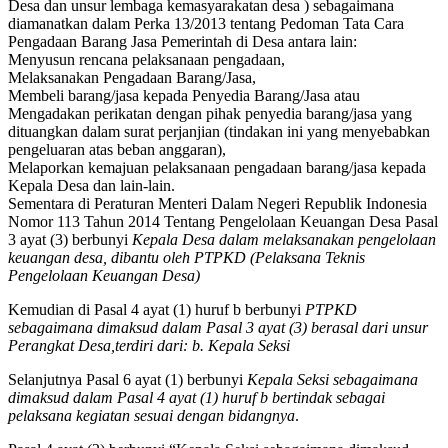
Desa dan unsur lembaga kemasyarakatan desa ) sebagaimana
diamanatkan dalam Perka 13/2013 tentang Pedoman Tata Cara
Pengadaan Barang Jasa Pemerintah di Desa antara lain:
Menyusun rencana pelaksanaan pengadaan,
Melaksanakan Pengadaan Barang/Jasa,
Membeli barang/jasa kepada Penyedia Barang/Jasa atau
Mengadakan perikatan dengan pihak penyedia barang/jasa yang
dituangkan dalam surat perjanjian (tindakan ini yang menyebabkan
pengeluaran atas beban anggaran),
Melaporkan kemajuan pelaksanaan pengadaan barang/jasa kepada
Kepala Desa dan lain-lain.
Sementara di Peraturan Menteri Dalam Negeri Republik Indonesia
Nomor 113 Tahun 2014 Tentang Pengelolaan Keuangan Desa Pasal
3 ayat (3) berbunyi
Kepala Desa dalam melaksanakan pengelolaan
keuangan desa, dibantu oleh PTPKD (Pelaksana Teknis
Pengelolaan Keuangan Desa)
Kemudian di Pasal 4 ayat (1) huruf b berbunyi
PTPKD
sebagaimana dimaksud dalam Pasal 3 ayat (3) berasal dari unsur
Perangkat Desa,terdiri dari: b. Kepala Seksi
Selanjutnya Pasal 6 ayat (1) berbunyi
Kepala Seksi sebagaimana
dimaksud dalam Pasal 4 ayat (1) huruf b bertindak sebagai
pelaksana kegiatan sesuai dengan bidangnya
.