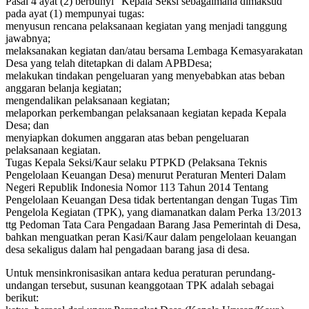
Pasal 4 ayat (2) berbunyi “Kepala Seksi sebagaimana dimaksud
pada ayat (1) mempunyai tugas:
menyusun rencana pelaksanaan kegiatan yang menjadi tanggung
jawabnya;
melaksanakan kegiatan dan/atau bersama Lembaga Kemasyarakatan
Desa yang telah ditetapkan di dalam APBDesa;
melakukan tindakan pengeluaran yang menyebabkan atas beban
anggaran belanja kegiatan;
mengendalikan pelaksanaan kegiatan;
melaporkan perkembangan pelaksanaan kegiatan kepada Kepala
Desa; dan
menyiapkan dokumen anggaran atas beban pengeluaran
pelaksanaan kegiatan.
Tugas Kepala Seksi/Kaur selaku PTPKD (Pelaksana Teknis
Pengelolaan Keuangan Desa) menurut Peraturan Menteri Dalam
Negeri Republik Indonesia Nomor 113 Tahun 2014 Tentang
Pengelolaan Keuangan Desa tidak bertentangan dengan Tugas Tim
Pengelola Kegiatan (TPK), yang diamanatkan dalam Perka 13/2013
ttg Pedoman Tata Cara Pengadaan Barang Jasa Pemerintah di Desa,
bahkan menguatkan peran Kasi/Kaur dalam pengelolaan keuangan
desa sekaligus dalam hal pengadaan barang jasa di desa.
Untuk mensinkronisasikan antara kedua peraturan perundang-
undangan tersebut, susunan keanggotaan TPK adalah sebagai
berikut: