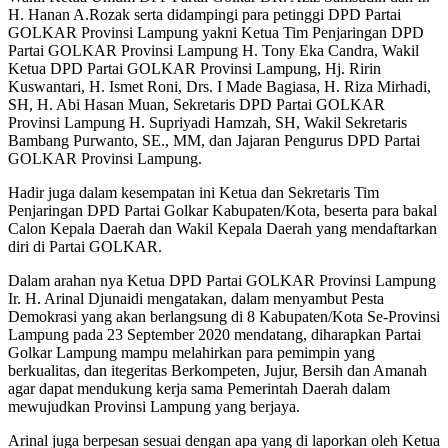
H. Hanan A.Rozak serta didampingi para petinggi DPD Partai
GOLKAR Provinsi Lampung yakni Ketua Tim Penjaringan DPD
Partai GOLKAR Provinsi Lampung H. Tony Eka Candra, Wakil
Ketua DPD Partai GOLKAR Provinsi Lampung, Hj. Ririn
Kuswantari, H. Ismet Roni, Drs. I Made Bagiasa, H. Riza Mirhadi,
SH, H. Abi Hasan Muan, Sekretaris DPD Partai GOLKAR
Provinsi Lampung H. Supriyadi Hamzah, SH, Wakil Sekretaris
Bambang Purwanto, SE., MM, dan Jajaran Pengurus DPD Partai
GOLKAR Provinsi Lampung.
Hadir juga dalam kesempatan ini Ketua dan Sekretaris Tim
Penjaringan DPD Partai Golkar Kabupaten/Kota, beserta para bakal
Calon Kepala Daerah dan Wakil Kepala Daerah yang mendaftarkan
diri di Partai GOLKAR.
Dalam arahan nya Ketua DPD Partai GOLKAR Provinsi Lampung
Ir. H. Arinal Djunaidi mengatakan, dalam menyambut Pesta
Demokrasi yang akan berlangsung di 8 Kabupaten/Kota Se-Provinsi
Lampung pada 23 September 2020 mendatang, diharapkan Partai
Golkar Lampung mampu melahirkan para pemimpin yang
berkualitas, dan itegeritas Berkompeten, Jujur, Bersih dan Amanah
agar dapat mendukung kerja sama Pemerintah Daerah dalam
mewujudkan Provinsi Lampung yang berjaya.
Arinal juga berpesan sesuai dengan apa yang di laporkan oleh Ketua