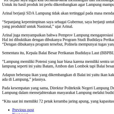
Untuk itu hasil produk ini perlu dikembangkan agar Lampung mampu 
Arinal berjanji SDA Lampung tidak akan tertinggal pada masa menda
“Sepanjang kepemimpinan saya sebagai Gubernur, saya berjanji untu
yang produktif untuk Nasional,” ujar Arinal.
Arinal juga menyampaikan bahwa Pemprov Lampung mengapresiasi Po
Hal ini dibuktikan dengan dibukanya Program Studi Budidaya Perik
“Dengan dibukanya program tersebut, Polinela mempunyai tugas yang
Sementara itu, Kepala Balai Besar Perikanan Budidaya Laut (BBPB
“Lampung memiliki Potensi yang luar biasa karena memiliki sentra u
lampung seperti ini yaitu Batam, Ambon dan Lombok tapi Balai besar
Adapun beberapa ikan yang dikembangkan di Balai ini yaitu ikan kak
ada di Lampung,” jelasnya.
Pada kesempatan yang sama, Direktur Politeknik Negeri Lampung D
Lampung dalam mensejahterakan masyarakat Lampung melalui budiday
“Kita saat ini memiliki 72 petak keramba jaring apung, yang kapasit
Previous post