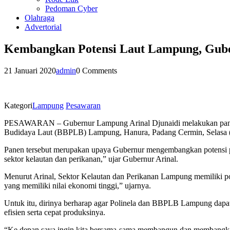
Pedoman Cyber
Olahraga
Advertorial
Kembangkan Potensi Laut Lampung, Gube
21 Januari 2020
admin
0 Comments
Kategori
Lampung
Pesawaran
PESAWARAN – Gubernur Lampung Arinal Djunaidi melakukan panen p
Budidaya Laut (BBPLB) Lampung, Hanura, Padang Cermin, Selasa (
Panen tersebut merupakan upaya Gubernur mengembangkan potensi pe
sektor kelautan dan perikanan,” ujar Gubernur Arinal.
Menurut Arinal, Sektor Kelautan dan Perikanan Lampung memiliki poten
yang memiliki nilai ekonomi tinggi,” ujarnya.
Untuk itu, dirinya berharap agar Polinela dan BBPLB Lampung dapat
efisien serta cepat produksinya.
“Ke depan saya ingin kita bersama-sama membangun dan membangkitkan