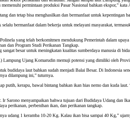
memenuhi permintaan produksi Pasar Nasional bahkan ekspor,” kata A
tang dan tetap bisa menghasilkan dan bermanfaat untuk kepentingan 
k selalu bermanfaat dalam bekerja untuk melayani masyarakat, termas
linela yang telah berkomitmen mendukung Pemerintah dalam upaya m
anan dan Program Studi Perikanan Tangkap.
 sangat besar untuk meningkatan kualitas sumberdaya manusia di bida
L) Lampung Ujang Komarudin memuji potensi yang dimiliki oleh Prov
ntuk budidaya laut bahkan sudah menjadi Balai Besar. Di Indonesia s
nya dilampung ini,” tuturnya.
ap putih, kerapu, bawal bintang bahkan ikan hias nemo dan kuda laut
r. Ir Sarono menyampaikan bahwa tujuan dari Budidaya Udang dan I
a perikanan, perbenihan ikan, dan perikanan tangkap.
asnya udang 1 keramba 10-20 Kg. Kalau ikan bisa sampai 40 Kg,” ujarn