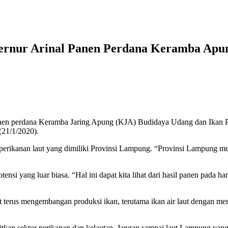
rnur Arinal Panen Perdana Keramba Apung
erdana Keramba Jaring Apung (KJA) Budidaya Udang dan Ikan Polit
21/1/2020).
rikanan laut yang dimiliki Provinsi Lampung. “Provinsi Lampung me
si yang luar biasa. “Hal ini dapat kita lihat dari hasil panen pada ha
 terus mengembangan produksi ikan, terutama ikan air laut dengan m
 sektor perikanan dan kelautan. Jangan sampai laut Lampung yang begi