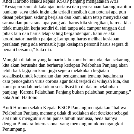
Andi Hartono selaku kepala KSOP panjang mengatakan Atas
“Kesiapan kami di kalangan instansi dan perusahaan karang maritim
panjang, saya tidak ingin ada terjadi musibah dan potensi apa pun
disaat pekerjaan sedang berjalan dan kami akan tetap menyediakan
sarana dan prasarana apa yang ada harus kita sinergikan, karena kita
tidak mungkin kerja sendiri di sini tanpa ada campur tanggan dari
pihak lain dan harus tetap saling bergandengan, kami selaku
koordinator maritim panjang Lampung harus melihat kesiapan
peralatan yang ada termasuk juga kesiapan personil harus segera di
benahi bersama,” kata dia.
Mungkin di tahun yang kemarin lalu kami belum ada, dan sekarang
kita akan berusaha dan berharap kedepan Pelabuhan Panjang akan
lebih baik lagi,dan kami juga segera melakukan kegiatan
sosialisasi,untuk keamanan dan pengamanan tentang bagaimana
cara pencegahan virus corona agar tidak terjadi di wilayah kita, dan
kami pun sudah melakukan sosialisasi itu di dalam pelabuhan
panjang. Karena Pelabuhan Panjang bukan pelabuhan penumpang,”
kata Andi Hartono.
Andi Hartono selaku Kepala KSOP Panjang mengatakan “bahwa
Pelabuhan Panjang memang tidak di sediakan alat detektor sebagai
alat untuk mengukur suhu panas tubuh manusia, beda halnya
dengan Bandara Internasional yang memang untuk mengangkut
Penumpang.