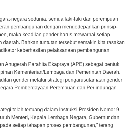
egara-negara sedunia, semua laki-laki dan perempuan
m peran pembangunan dengan mengedepankan prinsip-
tmen, maka keadilan gender harus mewarnai setiap
aerah. Bahkan tuntutan tersebut semakin kita rasakan
 indikator keberhasilan pelaksanaan pembangunan.
an Anugerah Parahita Ekapraya (APE) sebagai bentuk
mpinan Kementerian/Lembaga dan Pemerintah Daerah,
ilan gender melalui strategi pengarusutamaan gender
 Negara Pemberdayaan Perempuan dan Perlindungan
egi telah tertuang dalam Instruksi Presiden Nomor 9
ruh Menteri, Kepala Lembaga Negara, Gubernur dan
 pada setiap tahapan proses pembangunan,” terang