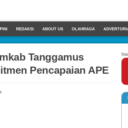
PINI
REDAKSI
ABOUT US
OLAHRAGA
ADVERTORI
emkab Tanggamus
loa
itmen Pencapaian APE
s