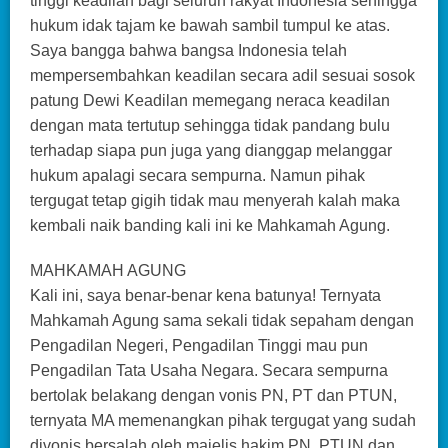
tinggi keadilan bagi seluruh rakyat Indonesia sehingga
hukum idak tajam ke bawah sambil tumpul ke atas.
Saya bangga bahwa bangsa Indonesia telah
mempersembahkan keadilan secara adil sesuai sosok
patung Dewi Keadilan memegang neraca keadilan
dengan mata tertutup sehingga tidak pandang bulu
terhadap siapa pun juga yang dianggap melanggar
hukum apalagi secara sempurna. Namun pihak
tergugat tetap gigih tidak mau menyerah kalah maka
kembali naik banding kali ini ke Mahkamah Agung.
MAHKAMAH AGUNG
Kali ini, saya benar-benar kena batunya! Ternyata
Mahkamah Agung sama sekali tidak sepaham dengan
Pengadilan Negeri, Pengadilan Tinggi mau pun
Pengadilan Tata Usaha Negara. Secara sempurna
bertolak belakang dengan vonis PN, PT dan PTUN,
ternyata MA memenangkan pihak tergugat yang sudah
divonis bersalah oleh majelis hakim PN, PTUN dan