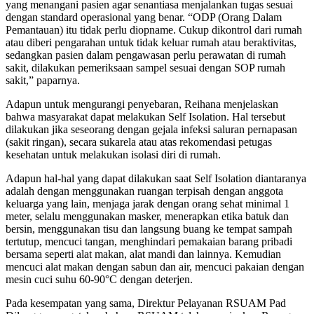
yang menangani pasien agar senantiasa menjalankan tugas sesuai
dengan standard operasional yang benar. “ODP (Orang Dalam
Pemantauan) itu tidak perlu diopname. Cukup dikontrol dari rumah
atau diberi pengarahan untuk tidak keluar rumah atau beraktivitas,
sedangkan pasien dalam pengawasan perlu perawatan di rumah
sakit, dilakukan pemeriksaan sampel sesuai dengan SOP rumah
sakit,” paparnya.
Adapun untuk mengurangi penyebaran, Reihana menjelaskan
bahwa masyarakat dapat melakukan Self Isolation. Hal tersebut
dilakukan jika seseorang dengan gejala infeksi saluran pernapasan
(sakit ringan), secara sukarela atau atas rekomendasi petugas
kesehatan untuk melakukan isolasi diri di rumah.
Adapun hal-hal yang dapat dilakukan saat Self Isolation diantaranya
adalah dengan menggunakan ruangan terpisah dengan anggota
keluarga yang lain, menjaga jarak dengan orang sehat minimal 1
meter, selalu menggunakan masker, menerapkan etika batuk dan
bersin, menggunakan tisu dan langsung buang ke tempat sampah
tertutup, mencuci tangan, menghindari pemakaian barang pribadi
bersama seperti alat makan, alat mandi dan lainnya. Kemudian
mencuci alat makan dengan sabun dan air, mencuci pakaian dengan
mesin cuci suhu 60-90°C dengan deterjen.
Pada kesempatan yang sama, Direktur Pelayanan RSUAM Pad